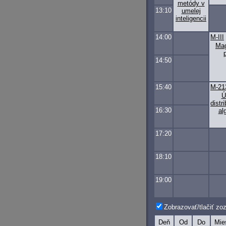
metódy v
13:10
umelej
inteligencii
14:00
M-III
Mag
14:50
15:40
M-21
Ú
distr
16:30
al
17:20
18:10
19:00
Zobrazovať/tlačiť z
Deň
Od
Do
Mie