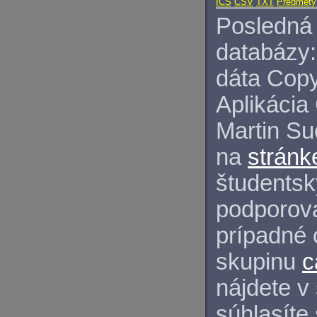
ICS
CSV
TXT
Predmety
Posledná 
databázy:
dáta Copy
Aplikácia
Martin S
na
stránk
študentský
podporova
prípadné 
skupinu
c
nájdete v
súhlasíte