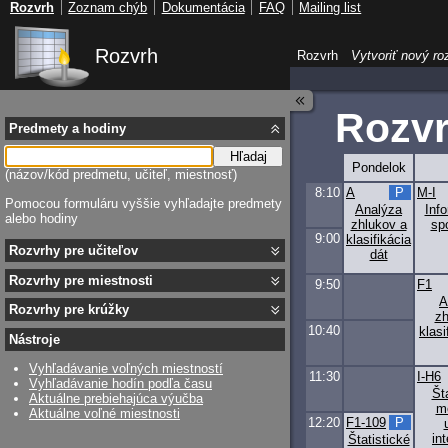
Rozvrh
Zoznam chýb
Dokumentácia
FAQ
Mailing list
Rozvrh
Rozvrh
Vytvoriť nový ro
Rozvr
Predmety a hodiny
Hľadaj
Pondelok
(názov/kód predmetu, učiteľ, miestnosť)
8:10
A
P
M-I
Pomocou formuláru vyššie vyhľadajte predmety
Analýza
Info
alebo hodiny
zhlukov a
sp
9:00
klasifikácia
Rozvrhy pre učiteľov
dát
Rozvrhy pre miestnosti
9:50
F1
A
Rozvrhy pre krúžky
zh
10:40
klasi
Nástroje
Vyhľadávanie voľných miestností
11:30
I-H6
Vyhľadávanie hodín podľa času
Št
Aktuálne prebiehajúca výučba
m
Aktuálne voľné miestnosti
12:20
F1-109
P
int
Štatistické