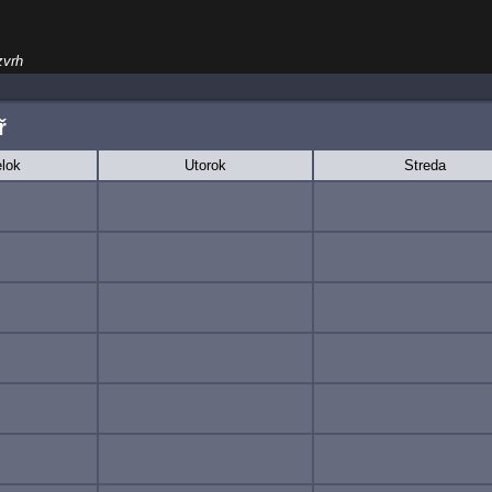
zvrh
ř
lok
Utorok
Streda