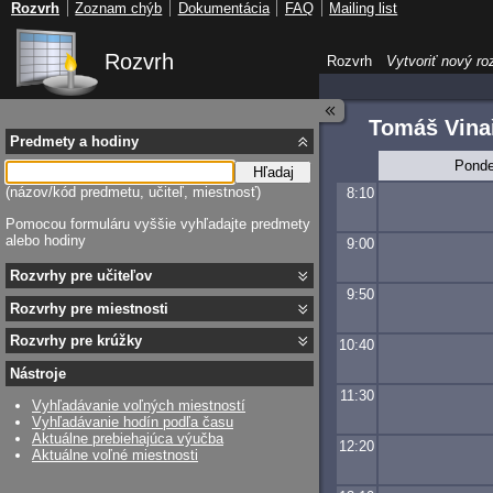
Rozvrh
Zoznam chýb
Dokumentácia
FAQ
Mailing list
Rozvrh
Rozvrh
Vytvoriť nový ro
Tomáš Vina
Predmety a hodiny
Ponde
Hľadaj
(názov/kód predmetu, učiteľ, miestnosť)
8:10
Pomocou formuláru vyššie vyhľadajte predmety
alebo hodiny
9:00
Rozvrhy pre učiteľov
9:50
Rozvrhy pre miestnosti
Rozvrhy pre krúžky
10:40
Nástroje
11:30
Vyhľadávanie voľných miestností
Vyhľadávanie hodín podľa času
Aktuálne prebiehajúca výučba
12:20
Aktuálne voľné miestnosti