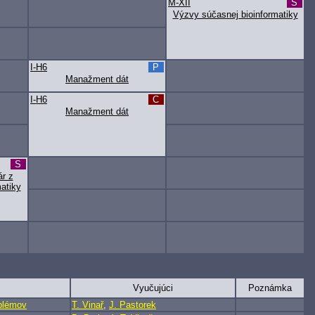
M-XII
S
Výzvy súčasnej bioinformatiky
I-H6
P
Manažment dát
I-H6
C
Manažment dát
S
r z
matiky
Vyučujúci
Poznámka
oblémov
T. Vinař
,
J. Pastorek