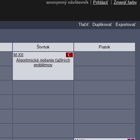
anonymný návštevník
Prihlásiť
Zmeniť farby
Tlačiť
Duplikovať
Exportovať
Štvrtok
Piatok
M-XII
C
Algoritmické riešenie ťažkých
problémov