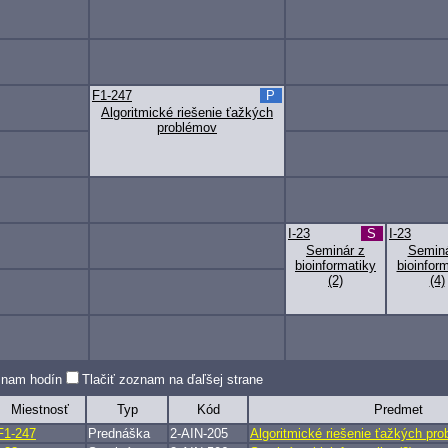
F1-247
P
Algoritmické riešenie ťažkých
problémov
I-23
S
I-23
Seminár z
Seminá
bioinformatiky
bioinfor
(2)
(4)
oznam hodín
Tlačiť zoznam na ďaľšej strane
Miestnosť
Typ
Kód
Predmet
F1-247
Prednáška
2-AIN-205
Algoritmické riešenie ťažkých pr