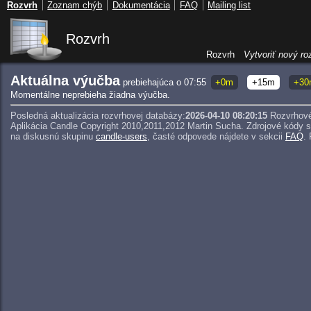
Rozvrh
Zoznam chýb
Dokumentácia
FAQ
Mailing list
Rozvrh
Rozvrh
Vytvoriť nový ro
Aktuálna výučba
prebiehajúca o 07:55
+0m
+15m
+30
Momentálne neprebieha žiadna výučba.
Posledná aktualizácia rozvrhovej databázy:
2026-04-10 08:20:15
Rozvrhové
Aplikácia Candle Copyright 2010,2011,2012 Martin Sucha.
Zdrojové kódy 
na diskusnú skupinu
candle-users
, časté odpovede nájdete v sekcii
FAQ
.