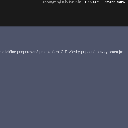
anonymný návštevník
Prihlásiť
Zmeniť farby
e je oficiálne podporovaná pracovníkmi CIT, všetky prípadné otázky smerujte