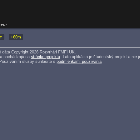
zvrh
m
+60m
 dáta Copyright 2026 Rozvrhári FMFI UK.
sa nachádzajú na
stránke projektu
. Táto aplikácia je študentský projekt a ni
 Používaním služby súhlasíte s
podmienkami používania