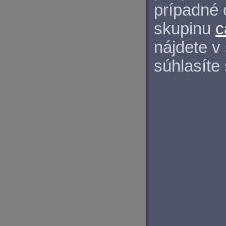
prípadné 
skupinu
c
nájdete v
súhlasíte