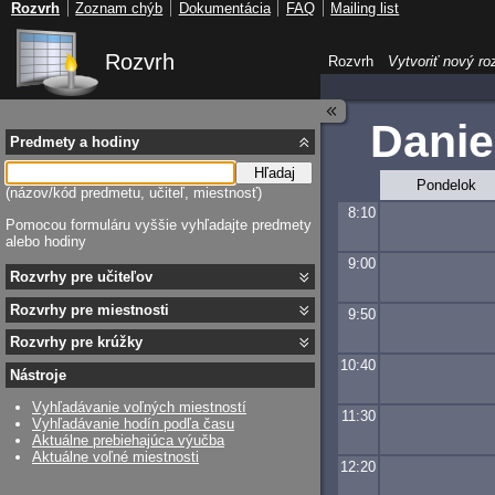
Rozvrh
Zoznam chýb
Dokumentácia
FAQ
Mailing list
Rozvrh
Rozvrh
Vytvoriť nový ro
Danie
Predmety a hodiny
Hľadaj
Pondelok
(názov/kód predmetu, učiteľ, miestnosť)
8:10
Pomocou formuláru vyššie vyhľadajte predmety
alebo hodiny
9:00
Rozvrhy pre učiteľov
Rozvrhy pre miestnosti
9:50
Rozvrhy pre krúžky
10:40
Nástroje
Vyhľadávanie voľných miestností
11:30
Vyhľadávanie hodín podľa času
Aktuálne prebiehajúca výučba
Aktuálne voľné miestnosti
12:20