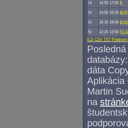
Ut
14:50
17:05
B
St
14:50
16:20
M-III
St
16:30
18:00
M-XI
Št
12:20
13:50
F1-3
ICS
CSV
TXT
Predmety
Posledná 
databázy:
dáta Copy
Aplikácia
Martin S
na
stránk
študentský
podporova