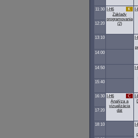
11:30
I-H6
K
I
Základy
programovania
12:20
(2)
13:10
I
p
14:00
14:50
I
15:40
16:30
I-H6
C
I
Analýza a
vizualizácia
17:20
dát
18:10
I