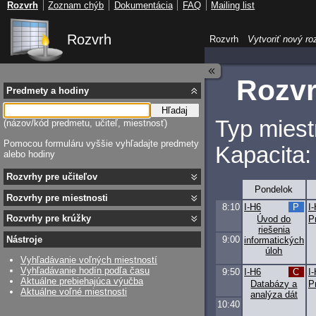
Rozvrh
Zoznam chýb
Dokumentácia
FAQ
Mailing list
Rozvrh
Rozvrh
Vytvoriť nový ro
Rozvr
Predmety a hodiny
Hľadaj
Typ miest
(názov/kód predmetu, učiteľ, miestnosť)
Pomocou formuláru vyššie vyhľadajte predmety
Kapacita:
alebo hodiny
Rozvrhy pre učiteľov
Pondelok
Rozvrhy pre miestnosti
8:10
I-H6
P
I
Rozvrhy pre krúžky
Úvod do
P
riešenia
9:00
Nástroje
informatických
úloh
Vyhľadávanie voľných miestností
Vyhľadávanie hodín podľa času
9:50
I-H6
C
I
Aktuálne prebiehajúca výučba
Databázy a
P
Aktuálne voľné miestnosti
analýza dát
10:40