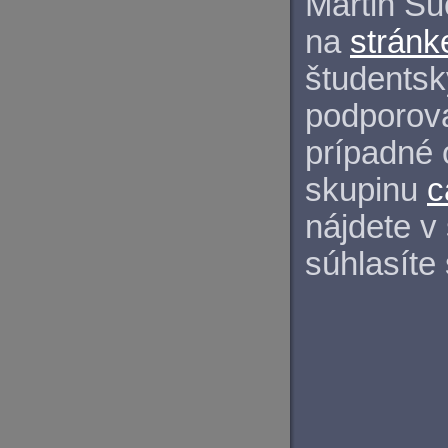
Martin S
na
stránk
študentský
podporova
prípadné 
skupinu
c
nájdete v
súhlasíte