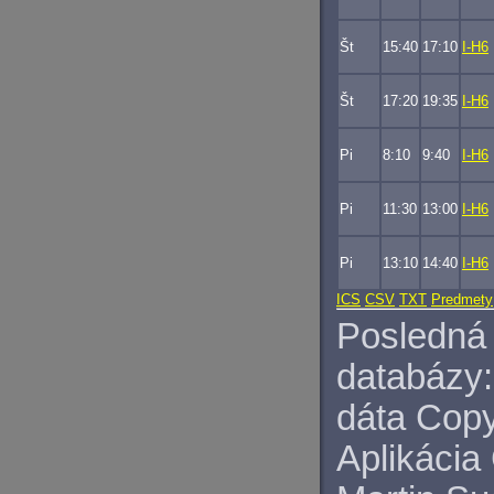
Št
15:40
17:10
I-H6
Št
17:20
19:35
I-H6
Pi
8:10
9:40
I-H6
Pi
11:30
13:00
I-H6
Pi
13:10
14:40
I-H6
ICS
CSV
TXT
Predmety
Posledná 
databázy:
dáta Copy
Aplikácia