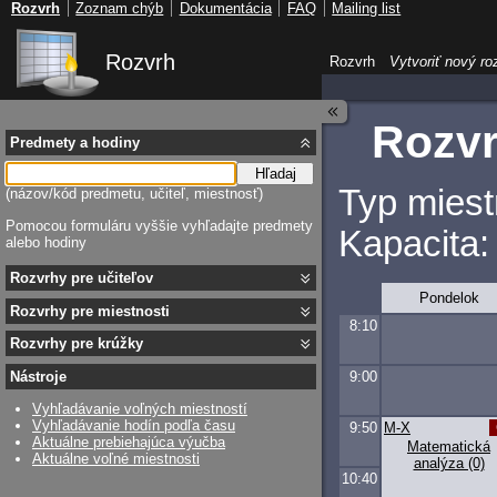
Rozvrh
Zoznam chýb
Dokumentácia
FAQ
Mailing list
Rozvrh
Rozvrh
Vytvoriť nový ro
Rozvr
Predmety a hodiny
Hľadaj
Typ miest
(názov/kód predmetu, učiteľ, miestnosť)
Pomocou formuláru vyššie vyhľadajte predmety
Kapacita:
alebo hodiny
Rozvrhy pre učiteľov
Pondelok
Rozvrhy pre miestnosti
8:10
Rozvrhy pre krúžky
9:00
Nástroje
Vyhľadávanie voľných miestností
Vyhľadávanie hodín podľa času
9:50
M-X
Aktuálne prebiehajúca výučba
Matematická
Aktuálne voľné miestnosti
analýza (0)
10:40