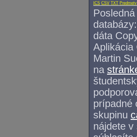
ICS
CSV
TXT
Predmety
Posledná 
databázy:
dáta Copy
Aplikácia
Martin S
na
stránk
študentský
podporova
prípadné 
skupinu
c
nájdete v