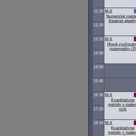
11:30
M-X
Numerické metó
lineárnej algebr
12:20
13:10
M-X
Hrové vyučovan
matematiky (2)
14:00
14:50
15:40
16:30
M-X
Kvantitatívne
metódy v riaden
17:20
rizík
18:10
M-X
Kvantitatívne
metódy v riaden