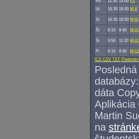
Po
11:30
13:00
F2
Ut
16:30
18:00
M-X
St
16:30
18:00
M-III
Št
8:10
9:40
M-IX
Št
9:50
11:20
M-IX
Pi
8:10
9:40
M-12
ICS
CSV
TXT
Predmety
Posledná 
databázy:
dáta Copy
Aplikácia
Martin S
na
stránk
študentský