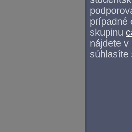
podporova
prípadné 
skupinu
c
nájdete v
súhlasíte