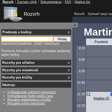
Rozvrh
Zoznam chýb
Dokumentácia
FAQ
Mailing list
Rozvrh
Rozvrh
Vytvoriť nový ro
Marti
Predmety a hodiny
Hľadaj
Pondelok
(názov/kód predmetu, učiteľ, miestnosť)
8:10
Pomocou formuláru vyššie vyhľadajte predmety
alebo hodiny
9:00
Rozvrhy pre učiteľov
Rozvrhy pre miestnosti
9:50
Rozvrhy pre krúžky
10:40
Nástroje
Vyhľadávanie voľných miestností
11:30
F2
Vyhľadávanie hodín podľa času
Algebra (2)
Aktuálne prebiehajúca výučba
Aktuálne voľné miestnosti
12:20