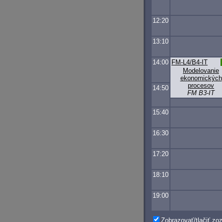
12:20
13:10
14:00
FM-L4/B4-IT
Modelovanie
ekonomických
procesov
14:50
FM B3-IT
15:40
16:30
17:20
18:10
19:00
Zobrazovať/tlačiť z