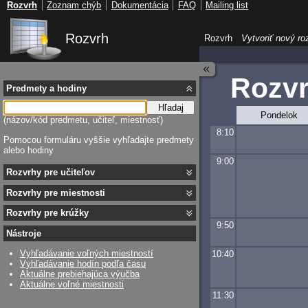
Rozvrh
Zoznam chýb
Dokumentácia
FAQ
Mailing list
Rozvrh
Rozvrh
Vytvoriť nový ro
Rozv
Predmety a hodiny
Hľadaj
Pondelok
(názov/kód predmetu, učiteľ, miestnosť)
8:10
Pomocou formuláru vyššie vyhľadajte predmety
alebo hodiny
9:00
Rozvrhy pre učiteľov
Rozvrhy pre miestnosti
Rozvrhy pre krúžky
9:50
Nástroje
Vyhľadávanie voľných miestností
10:40
Vyhľadávanie hodín podľa času
Aktuálne prebiehajúca výučba
Aktuálne voľné miestnosti
11:30