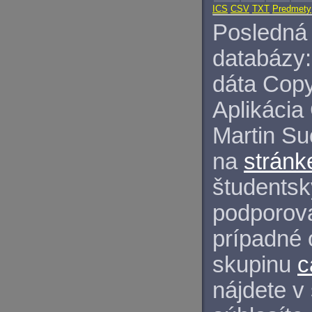
ICS
CSV
TXT
Predmety
Posledná 
databázy:
dáta Copy
Aplikácia
Martin S
na
stránk
študentský
podporova
prípadné 
skupinu
c
nájdete v