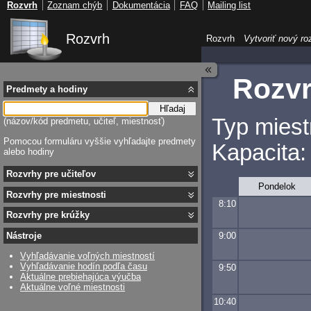
Rozvrh
Zoznam chýb
Dokumentácia
FAQ
Mailing list
Rozvrh
Rozvrh
Vytvoriť nový ro
Rozvr
Predmety a hodiny
Hľadaj
Typ miest
(názov/kód predmetu, učiteľ, miestnosť)
Pomocou formuláru vyššie vyhľadajte predmety
Kapacita:
alebo hodiny
Rozvrhy pre učiteľov
Pondelok
Rozvrhy pre miestnosti
8:10
Rozvrhy pre krúžky
9:00
Nástroje
Vyhľadávanie voľných miestností
Vyhľadávanie hodín podľa času
9:50
Aktuálne prebiehajúca výučba
Aktuálne voľné miestnosti
10:40