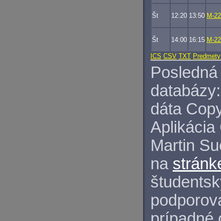
Št
12:20
13:50
M-22
Št
14:00
16:15
M-22
ICS
CSV
TXT
Predmety
Posledná 
databázy:
dáta Copy
Aplikácia
Martin S
na
stránk
študentský
podporova
prípadné 