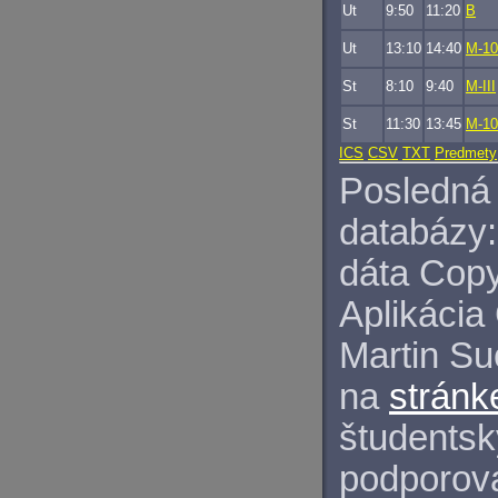
Ut
9:50
11:20
B
Ut
13:10
14:40
M-10
St
8:10
9:40
M-III
St
11:30
13:45
M-10
ICS
CSV
TXT
Predmety
Posledná 
databázy:
dáta Copy
Aplikácia
Martin S
na
stránk
študentský
podporova