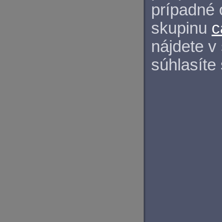
prípadné 
skupinu
c
nájdete v
súhlasíte