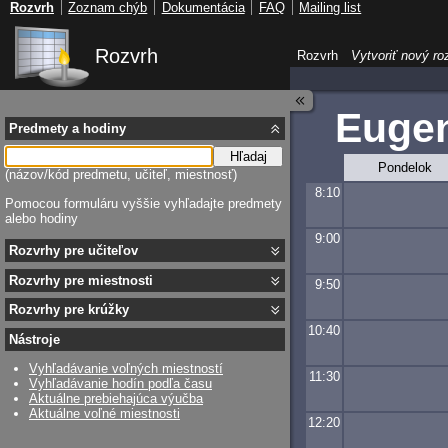
Rozvrh
Zoznam chýb
Dokumentácia
FAQ
Mailing list
Rozvrh
Rozvrh
Vytvoriť nový ro
Eugen
Predmety a hodiny
Hľadaj
Pondelok
(názov/kód predmetu, učiteľ, miestnosť)
8:10
Pomocou formuláru vyššie vyhľadajte predmety
alebo hodiny
9:00
Rozvrhy pre učiteľov
Rozvrhy pre miestnosti
9:50
Rozvrhy pre krúžky
10:40
Nástroje
Vyhľadávanie voľných miestností
11:30
Vyhľadávanie hodín podľa času
Aktuálne prebiehajúca výučba
Aktuálne voľné miestnosti
12:20