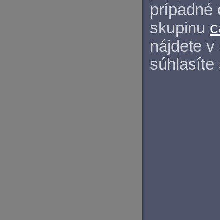
prípadné 
skupinu
c
nájdete v
súhlasíte