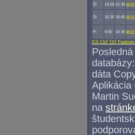
Št
14:00
15:30
M-IV
Št
16:30
18:45
M-IV
Pi
9:00
10:30
M-IV
ICS
CSV
TXT
Predmety
Posledná 
databázy:
dáta Copy
Aplikácia
Martin S
na
stránk
študentský
podporova