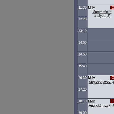
11:30
M-IV
Matematická
analýza (2)
12:20
13:10
14:00
14:50
15:40
16:30
M-IV
Anglický jazyk (4
17:20
18:10
M-IV
Anglický jazyk (4
19:00