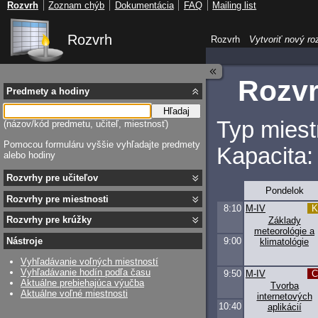
Rozvrh
Zoznam chýb
Dokumentácia
FAQ
Mailing list
Rozvrh
Rozvrh
Vytvoriť nový ro
Rozvr
Predmety a hodiny
Hľadaj
Typ miest
(názov/kód predmetu, učiteľ, miestnosť)
Pomocou formuláru vyššie vyhľadajte predmety
Kapacita:
alebo hodiny
Rozvrhy pre učiteľov
Pondelok
Rozvrhy pre miestnosti
8:10
M-IV
Rozvrhy pre krúžky
Základy
meteorológie a
9:00
Nástroje
klimatológie
Vyhľadávanie voľných miestností
Vyhľadávanie hodín podľa času
9:50
M-IV
Aktuálne prebiehajúca výučba
Tvorba
Aktuálne voľné miestnosti
internetových
10:40
aplikácií