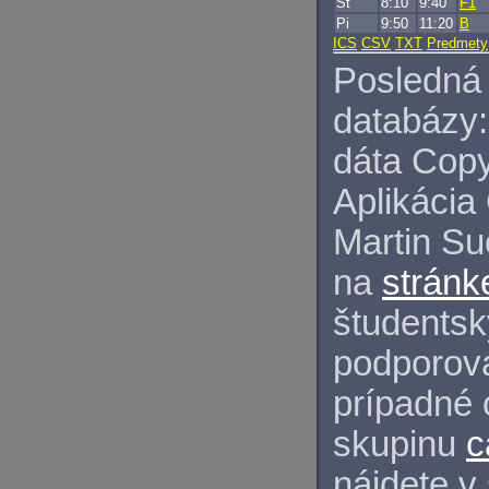
Št
8:10
9:40
F1
Pi
9:50
11:20
B
ICS
CSV
TXT
Predmety
Posledná 
databázy:
dáta Copy
Aplikácia
Martin S
na
stránk
študentský
podporova
prípadné 
skupinu
c
nájdete v