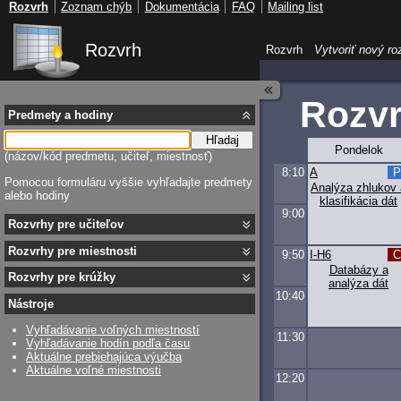
Rozvrh
Zoznam chýb
Dokumentácia
FAQ
Mailing list
Rozvrh
Rozvrh
Vytvoriť nový ro
Rozv
Predmety a hodiny
Hľadaj
Pondelok
(názov/kód predmetu, učiteľ, miestnosť)
8:10
A
Pomocou formuláru vyššie vyhľadajte predmety
Analýza zhlukov 
alebo hodiny
klasifikácia dát
9:00
Rozvrhy pre učiteľov
Rozvrhy pre miestnosti
9:50
I-H6
Databázy a
Rozvrhy pre krúžky
analýza dát
10:40
Nástroje
Vyhľadávanie voľných miestností
11:30
Vyhľadávanie hodín podľa času
Aktuálne prebiehajúca výučba
Aktuálne voľné miestnosti
12:20