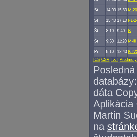
St
14:00
15:30
M-20
St
15:40
17:10
F1-2
Št
8:10
9:40
B
Št
9:50
11:20
M-III
Pi
8:10
12:40
KTV
ICS
CSV
TXT
Predmety
Posledná 
databázy:
dáta Copy
Aplikácia
Martin S
na
stránk