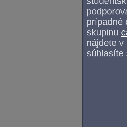
študentský
podporova
prípadné 
skupinu
c
nájdete v
súhlasíte