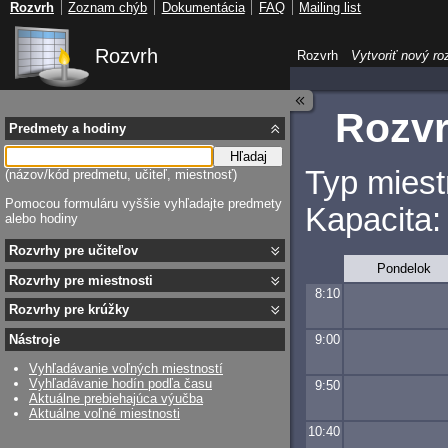
Rozvrh
Zoznam chýb
Dokumentácia
FAQ
Mailing list
Rozvrh
Rozvrh
Vytvoriť nový ro
Rozvr
Predmety a hodiny
Hľadaj
Typ miest
(názov/kód predmetu, učiteľ, miestnosť)
Pomocou formuláru vyššie vyhľadajte predmety
Kapacita:
alebo hodiny
Rozvrhy pre učiteľov
Pondelok
Rozvrhy pre miestnosti
8:10
Rozvrhy pre krúžky
9:00
Nástroje
Vyhľadávanie voľných miestností
Vyhľadávanie hodín podľa času
9:50
Aktuálne prebiehajúca výučba
Aktuálne voľné miestnosti
10:40