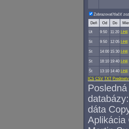
Zobrazovať/tlačiť z
Deň
Od
Do
Mie
Ut
9:50
11:20
I-H4
St
9:50
12:05
I-H4
St
14:00
15:30
I-H4
St
18:10
19:40
I-H4
Št
13:10
14:40
I-H4
ICS
CSV
TXT
Predmety
Posledná 
databázy:
dáta Copy
Aplikácia