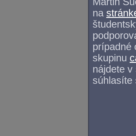
Martin S
na
stránk
študentský
podporova
prípadné 
skupinu
c
nájdete v
súhlasíte