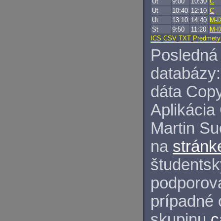
Ut
9:00
10:30
C
Ut
10:40
12:10
C
Ut
13:10
14:40
M-I
St
9:50
11:20
M-I
ICS
CSV
TXT
Predmety
Posledná 
databázy:
dáta Copy
Aplikácia
Martin S
na
stránk
študentský
podporova
prípadné 
skupinu
c