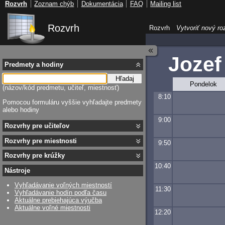
Rozvrh
Zoznam chýb
Dokumentácia
FAQ
Mailing list
Rozvrh
Rozvrh
Vytvoriť nový ro
Jozef
Predmety a hodiny
Hľadaj
Pondelok
(názov/kód predmetu, učiteľ, miestnosť)
8:10
Pomocou formuláru vyššie vyhľadajte predmety
alebo hodiny
9:00
Rozvrhy pre učiteľov
Rozvrhy pre miestnosti
9:50
Rozvrhy pre krúžky
10:40
Nástroje
Vyhľadávanie voľných miestností
11:30
Vyhľadávanie hodín podľa času
Aktuálne prebiehajúca výučba
Aktuálne voľné miestnosti
12:20