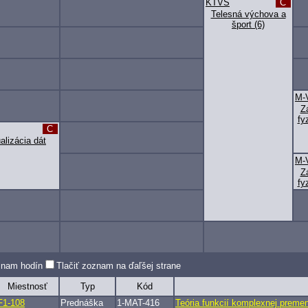
KTVS
C
Telesná výchova a
šport (6)
M-
Z
fy
C
alizácia dát
M-
Z
fy
oznam hodín
Tlačiť zoznam na ďaľšej strane
Miestnosť
Typ
Kód
F1-108
Prednáška
1-MAT-416
Teória funkcií komplexnej preme