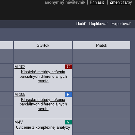
anonymný návštevník
Prihlásiť
Zmeniť farby
Tlačiť
Duplikovať
Exportovať
Štvrtok
Piatok
M-102
C
Klasické metódy riešenia
parciálnych diferenciálnych
rovníc
M-109
P
Klasické metódy riešenia
parciálnych diferenciálnych
rovníc
M-IV
V
Cvičenie z komplexnej analýzy