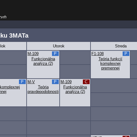
zvrh
žku 3MATa
lok
Utorok
Streda
M-109
P
F1-108
P
Funkcionálna
Teória funkcií
analýza (2)
komplexnej
premennej
P
M-V
P
M-109
C
 komplexnej
Teória
Funkcionálna
nnej
pravdepodobnosti
analýza (2)