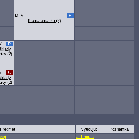
M-IV
P
Biomatematika (2)
V
P
áklady
ziky (2)
V
C
áklady
ziky (2)
Predmet
Vyučujúci
Poznámka
nnej
J. Pačuta