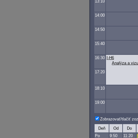
13:10
14:00
14:50
15:40
16:30
I-H6
Analýza a vizu
17:20
18:10
19:00
Zobrazovať/tlačiť z
Deň
Od
Do
Po
9:50
11:20