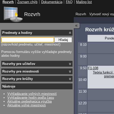
Rozvrh
Zoznam chýb
Dokumentácia
FAQ
Mailing list
Rozvrh
Rozvrh
Vytvoriť nový ro
Rozvrh krú
Predmety a hodiny
Ponde
Hľadaj
(názov/kód predmetu, učiteľ, miestnosť)
8:10
Pomocou formuláru vyššie vyhľadajte predmety
alebo hodiny
9:00
Rozvrhy pre učiteľov
9:50
F1-108
Rozvrhy pre miestnosti
Teória funkcií
preme
Rozvrhy pre krúžky
10:40
Nástroje
11:30
Vyhľadávanie voľných miestností
Vyhľadávanie hodín podľa času
Aktuálne prebiehajúca výučba
12:20
Aktuálne voľné miestnosti