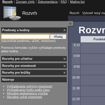
Rozvrh
Zoznam chýb
Dokumentácia
FAQ
Mailing list
Rozvrh
Rozvrh
Vytvoriť nový ro
Rozvr
Predmety a hodiny
Hľadaj
Pondelo
(názov/kód predmetu, učiteľ, miestnosť)
8:10
Pomocou formuláru vyššie vyhľadajte predmety
alebo hodiny
9:00
Rozvrhy pre učiteľov
Rozvrhy pre miestnosti
9:50
Rozvrhy pre krúžky
10:40
Nástroje
Vyhľadávanie voľných miestností
11:30
Vyhľadávanie hodín podľa času
Aktuálne prebiehajúca výučba
Aktuálne voľné miestnosti
12:20