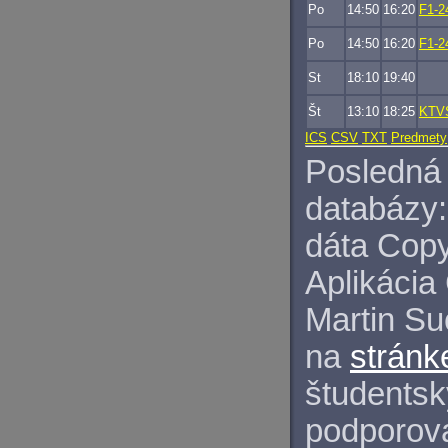
Po
14:50
16:20
F1-2
Po
14:50
16:20
F1-2
St
18:10
19:40
Št
13:10
18:25
KTV
ICS
CSV
TXT
Predmety
Posledná 
databázy:
dáta Copy
Aplikácia
Martin S
na
stránk
študentský
podporova