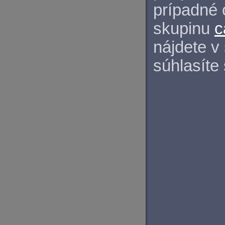
prípadné 
skupinu
c
nájdete v
súhlasíte