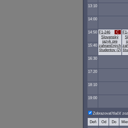
13:10
14:00
14:50
F1-246
C
F1
Slovenský
S
jazyk pre
j
15:40
zahraničných
za
študentov (2)
štu
16:30
17:20
18:10
19:00
Zobrazovať/tlačiť z
Deň
Od
Do
Mie