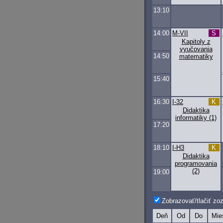
13:10
14:00
M-VII
S
Kapitoly z
vyučovania
14:50
matematiky
15:40
16:30
I-32
K
Didaktika
informatiky (1)
17:20
18:10
I-H3
K
Didaktika
programovania
(2)
19:00
Zobrazovať/tlačiť z
Deň
Od
Do
Mie