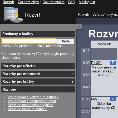
Rozvrh
Zoznam chýb
Dokumentácia
FAQ
Mailing list
Rozvrh
Rozvrh
Vytvoriť nový ro
Rozv
Predmety a hodiny
Hľadaj
Pondelok
(názov/kód predmetu, učiteľ, miestnosť)
8:10
Pomocou formuláru vyššie vyhľadajte predmety
alebo hodiny
9:00
F1-321
P
Rozvrhy pre učiteľov
Metódy riešenia
matematických
Rozvrhy pre miestnosti
9:50
úloh (2)
Rozvrhy pre krúžky
10:40
Nástroje
Vyhľadávanie voľných miestností
11:30
M-VII
P
Vyhľadávanie hodín podľa času
Didaktika
Aktuálne prebiehajúca výučba
matematiky (2)
Aktuálne voľné miestnosti
12:20