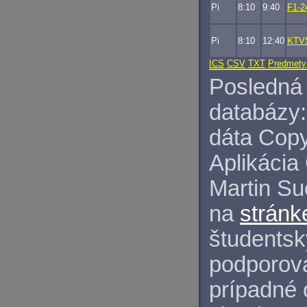
Pi
8:10
9:40
F1-2
Pi
8:10
12:40
KTV
ICS
CSV
TXT
Predmety
Posledná 
databázy:
dáta Copy
Aplikácia
Martin S
na
stránk
študentský
podporova
prípadné 