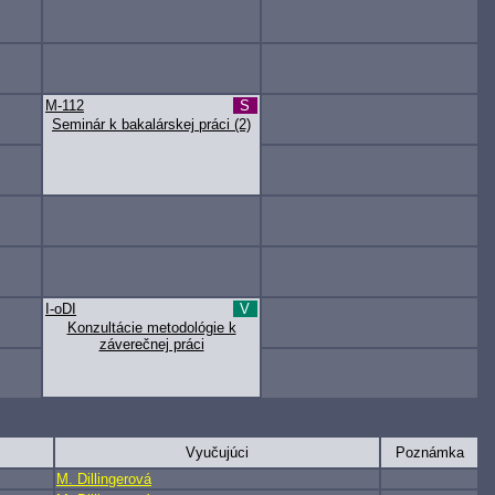
M-112
S
Seminár k bakalárskej práci (2)
I-oDI
V
Konzultácie metodológie k
záverečnej práci
Vyučujúci
Poznámka
M. Dillingerová