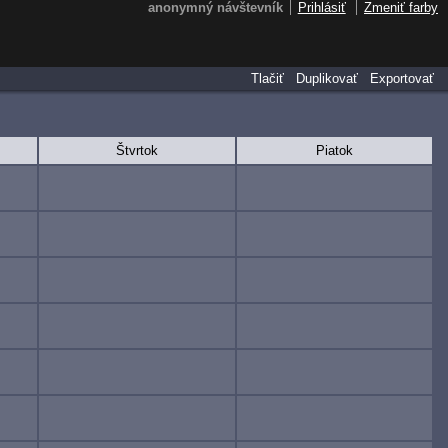
anonymný návštevník
Prihlásiť
Zmeniť farby
Tlačiť
Duplikovať
Exportovať
Štvrtok
Piatok