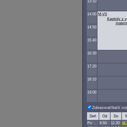
13:10
14:00
M-VII
Kapitoly z 
matem
14:50
15:40
16:30
17:20
18:10
19:00
Zobrazovať/tlačiť z
Deň
Od
Do
M
Po
9:50
11:20
M-