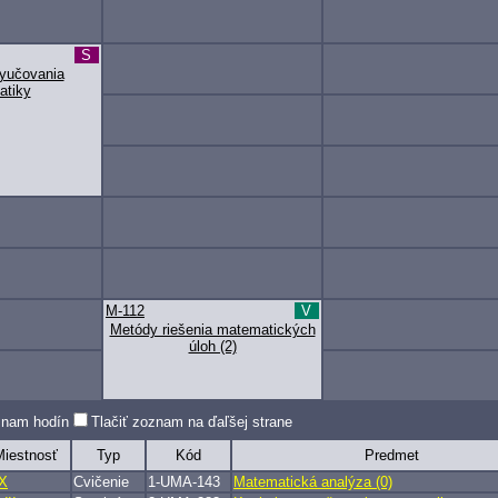
S
vyučovania
atiky
M-112
V
Metódy riešenia matematických
úloh (2)
oznam hodín
Tlačiť zoznam na ďaľšej strane
iestnosť
Typ
Kód
Predmet
X
Cvičenie
1-UMA-143
Matematická analýza (0)