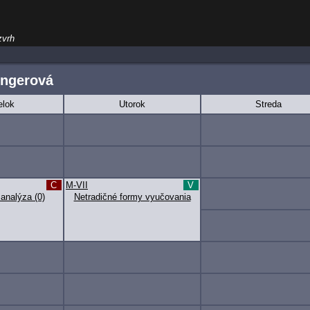
zvrh
ingerová
elok
Utorok
Streda
C
M-VII
V
analýza (0)
Netradičné formy vyučovania