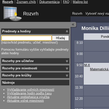
Rozvrh
Zoznam chýb
Dokumentácia
FAQ
Mailing list
Rozvrh
Rozvrh
Vytvoriť nový ro
Monika Dill
Predmety a hodiny
Pond
Hľadaj
(názov/kód predmetu, učiteľ, miestnosť)
8:10
Pomocou formuláru vyššie vyhľadajte predmety
alebo hodiny
9:00
Rozvrhy pre učiteľov
9:50
M-X
Rozvrhy pre miestnosti
Matematická 
Rozvrhy pre krúžky
10:40
Nástroje
11:30
Vyhľadávanie voľných miestností
Vyhľadávanie hodín podľa času
Aktuálne prebiehajúca výučba
12:20
Aktuálne voľné miestnosti