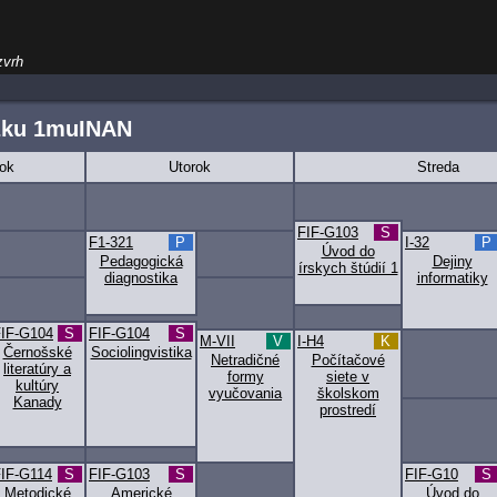
zvrh
žku 1muINAN
ok
Utorok
Streda
FIF-G103
S
F1-321
P
I-32
P
Úvod do
Pedagogická
Dejiny
írskych štúdií 1
diagnostika
informatiky
IF-G104
S
FIF-G104
S
M-VII
V
I-H4
K
Černošské
Sociolingvistika
Netradičné
Počítačové
literatúry a
formy
siete v
kultúry
vyučovania
školskom
Kanady
prostredí
IF-G114
S
FIF-G103
S
FIF-G10
S
Metodické
Americké
Úvod do