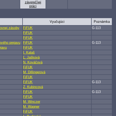
záverečnej
práci
Vyučujúci
Poznámka
lovnej zásoby
FiFUK
G-113
FiFUK
FiFUK
ového prejavu
FiFUK
G-113
ejavu
FiFUK
I. Kalaš
Ľ. Jašková
N. Kováčová
FiFUK
M. Dillingerová
FiFUK
FiFUK
G-113
Z. Kubincová
FiFUK
G-113
FiFUK
M. Winczer
M. Wagner
FiFUK