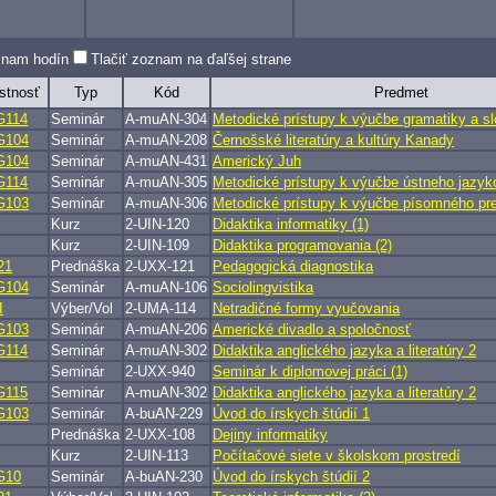
oznam hodín
Tlačiť zoznam na ďaľšej strane
stnosť
Typ
Kód
Predmet
G114
Seminár
A-muAN-304
Metodické prístupy k výučbe gramatiky a s
G104
Seminár
A-muAN-208
Černošské literatúry a kultúry Kanady
G104
Seminár
A-muAN-431
Americký Juh
G114
Seminár
A-muAN-305
Metodické prístupy k výučbe ústneho jazyk
G103
Seminár
A-muAN-306
Metodické prístupy k výučbe písomného pr
Kurz
2-UIN-120
Didaktika informatiky (1)
Kurz
2-UIN-109
Didaktika programovania (2)
21
Prednáška
2-UXX-121
Pedagogická diagnostika
G104
Seminár
A-muAN-106
Sociolingvistika
I
Výber/Vol
2-UMA-114
Netradičné formy vyučovania
G103
Seminár
A-muAN-206
Americké divadlo a spoločnosť
G114
Seminár
A-muAN-302
Didaktika anglického jazyka a literatúry 2
Seminár
2-UXX-940
Seminár k diplomovej práci (1)
G115
Seminár
A-muAN-302
Didaktika anglického jazyka a literatúry 2
G103
Seminár
A-buAN-229
Úvod do írskych štúdií 1
Prednáška
2-UXX-108
Dejiny informatiky
Kurz
2-UIN-113
Počítačové siete v školskom prostredí
G10
Seminár
A-buAN-230
Úvod do írskych štúdií 2