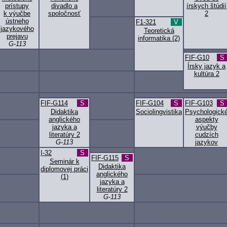
prístupy
divadlo a
írskych štúdií
k výučbe
spoločnosť
2
ústneho
F1-321
V
jazykového
Teoretická
prejavu
informatika (2)
G-113
FIF-G10
S
Írsky jazyk a
kultúra 2
FIF-G114
S
FIF-G104
S
FIF-G103
S
Didaktika
Sociolingvistika
Psychologick
anglického
aspekty
jazyka a
výučby
literatúry 2
cudzích
G-113
jazykov
I-32
S
FIF-G115
S
Seminár k
Didaktika
diplomovej práci
anglického
(1)
jazyka a
literatúry 2
G-113