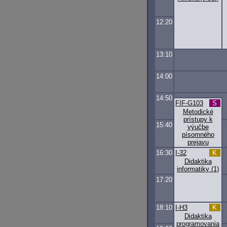
12:20
13:10
14:00
14:50
FIF-G103
S
Metodické
prístupy k
15:40
výučbe
písomného
prejavu
16:30
I-32
K
Didaktika
informatiky (1)
17:20
18:10
I-H3
K
Didaktika
programovania