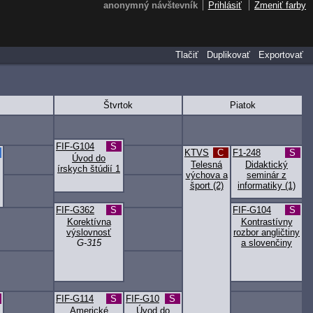
anonymný návštevník
Prihlásiť
Zmeniť farby
Tlačiť
Duplikovať
Exportovať
Štvrtok
Piatok
FIF-G104
S
KTVS
C
F1-248
S
Úvod do
Telesná
Didaktický
írskych štúdií 1
výchova a
seminár z
šport (2)
informatiky (1)
FIF-G362
S
FIF-G104
S
Korektívna
Kontrastívny
výslovnosť
rozbor angličtiny
G-315
a slovenčiny
FIF-G114
S
FIF-G10
S
Americké
Úvod do