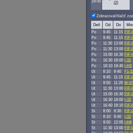
19:00
(2)
Zobrazovať/tlačiť z
Deň
Od
Do
Mie
Po
9:45
11:15
FIF-
Po
9:45
11:15
FIF-
Po
11:30
13:00
FIF-
Po
11:30
13:00
FIF-
Po
15:00
16:30
FIF-
Po
16:30
18:00
I-32
Po
18:10
19:40
I-H3
Ut
8:10
9:40
F1-3
Ut
9:45
11:15
FIF-
Ut
9:50
11:20
M-VI
Ut
11:30
13:00
FIF-
Ut
15:00
16:30
FIF-
Ut
16:30
18:00
I-32
Ut
16:40
18:10
FIF-
St
8:00
9:30
FIF-
St
8:10
9:40
I-32
St
9:50
12:05
I-H4
St
11:30
13:00
FIF-