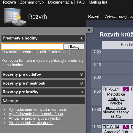
Rozvrh
Zoznam chýb
Dokumentácia
FAQ
Mailing list
Rozvrh
Rozvrh
Vytvoriť nový ro
Rozvrh krú
Predmety a hodiny
Pondel
Hľadaj
(názov/kód predmetu, učiteľ, miestnosť)
7:20
Pomocou formuláru vyššie vyhľadajte predmety
alebo hodiny
8:10
Rozvrhy pre učiteľov
9:00
Rozvrhy pre miestnosti
FIF-G114
S
F
9:50
Rozvrhy pre krúžky
Metodické
prístupy k
Nástroje
výučbe
gramatiky a
Vyhľadávanie voľných miestností
10:40
slovnej zásoby
Vyhľadávanie hodín podľa času
G-113
Aktuálne prebiehajúca výučba
Aktuálne voľné miestnosti
11:30
FIF-G104
S
F
Americký Juh