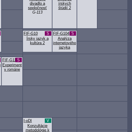
divadlo a
írskych
spoločnosť
štúdií 2
G-113
FIF-G10
S
FIF-G104
S
Írsky jazyk a
Analýza
kultúra 2
internetového
jazyka
FIF-G114
S
é
Experiment
v románe
I-oDI
V
Konzultácie
metodológie k