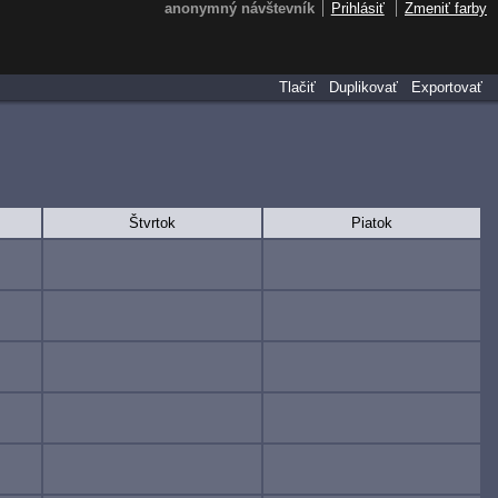
anonymný návštevník
Prihlásiť
Zmeniť farby
Tlačiť
Duplikovať
Exportovať
Štvrtok
Piatok