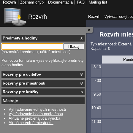
Rozvrh
Zoznam chýb
Dokumentácia
FAQ
Mailing list
Rozvrh
Rozvrh
Vytvoriť nový ro
Rozvrh mies
Predmety a hodiny
Typ miestnosti: Externá
Hľadaj
Kapacita: 0
(názov/kód predmetu, učiteľ, miestnosť)
Pond
Pomocou formuláru vyššie vyhľadajte predmety
alebo hodiny
8:10
Rozvrhy pre učiteľov
9:00
Rozvrhy pre miestnosti
Rozvrhy pre krúžky
9:50
Nástroje
10:40
Vyhľadávanie voľných miestností
Vyhľadávanie hodín podľa času
Aktuálne prebiehajúca výučba
11:30
Aktuálne voľné miestnosti