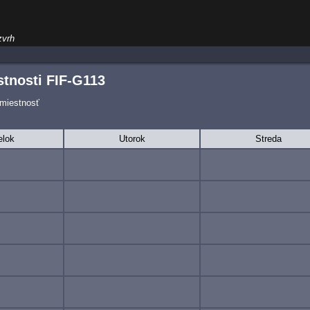
zvrh
tnosti FIF-G113
 miestnosť
elok
Utorok
Streda