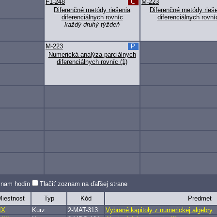
F1-248
C
M-223
Diferenčné metódy riešenia
Diferenčné metódy rieš
diferenciálnych rovníc
diferenciálnych rovní
každý druhý týždeň
M-223
P
Numerická analýza parciálnych
diferenciálnych rovníc (1)
oznam hodín
Tlačiť zoznam na ďaľšej strane
iestnosť
Typ
Kód
Predmet
IX
Kurz
2-MAT-313
Vybrané kapitoly z numerickej algebry