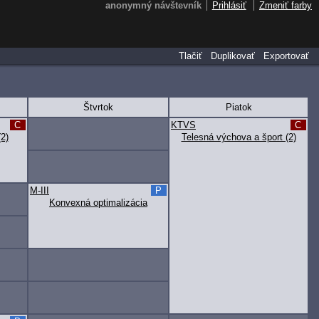
anonymný návštevník
Prihlásiť
Zmeniť farby
Tlačiť
Duplikovať
Exportovať
Štvrtok
Piatok
C
KTVS
C
2)
Telesná výchova a šport (2)
M-III
P
Konvexná optimalizácia