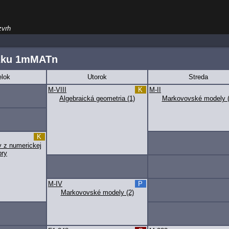
zvrh
žku 1mMATn
lok
Utorok
Streda
M-VIII
K
M-II
Algebraická geometria (1)
Markovovské modely (
K
y z numerickej
bry
M-IV
P
Markovovské modely (2)