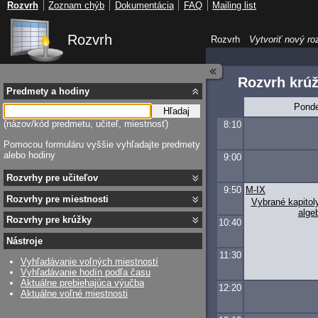
Rozvrh
Zoznam chýb
Dokumentácia
FAQ
Mailing list
Rozvrh
Rozvrh
Vytvoriť nový ro
Rozvrh krú
Predmety a hodiny
Ponde
Hľadaj
(názov/kód predmetu, učiteľ, miestnosť)
8:10
Pomocou formuláru vyššie vyhľadajte predmety
alebo hodiny
9:00
Rozvrhy pre učiteľov
9:50
M-IX
Rozvrhy pre miestnosti
Vybrané kapitol
alge
Rozvrhy pre krúžky
10:40
Nástroje
11:30
Vyhľadávanie voľných miestností
Vyhľadávanie hodín podľa času
Aktuálne prebiehajúca výučba
12:20
Aktuálne voľné miestnosti