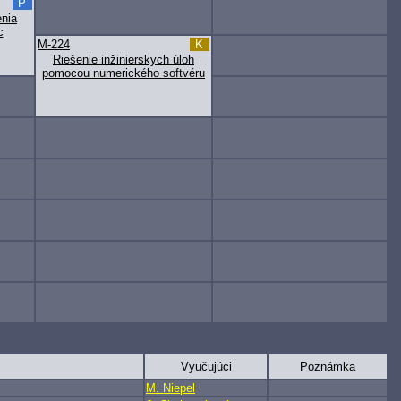
P
enia
c
M-224
K
Riešenie inžinierskych úloh
pomocou numerického softvéru
Vyučujúci
Poznámka
M. Niepel