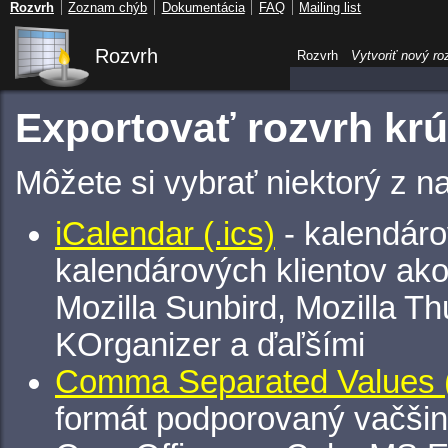
Rozvrh
Zoznam chýb
Dokumentácia
FAQ
Mailing list
Rozvrh
Rozvrh
Vytvoriť nový ro
Exportovať rozvrh k
Môžete si vybrať niektorý z n
iCalendar (.ics)
- kalendáro
kalendárových klientov ak
Mozilla Sunbird, Mozilla Th
KOrganizer a ďaľšími
Comma Separated Values (
formát podporovaný vačšin