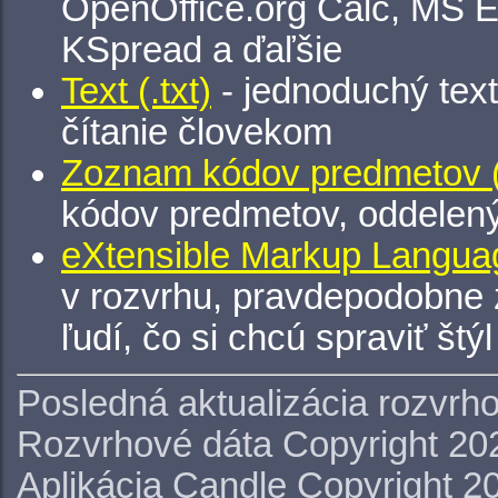
OpenOffice.org Calc, MS E
KSpread a ďaľšie
Text (.txt)
- jednoduchý tex
čítanie človekom
Zoznam kódov predmetov (.
kódov predmetov, oddelen
eXtensible Markup Languag
v rozvrhu, pravdepodobne 
ľudí, čo si chcú spraviť štý
Posledná aktualizácia rozvrh
Rozvrhové dáta Copyright 20
Aplikácia Candle Copyright 2