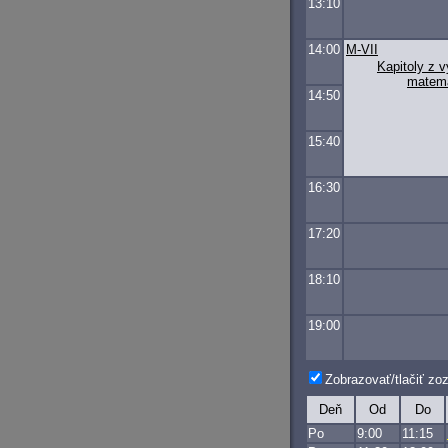
13:10
14:00
M-VII
Kapitoly z 
matema
14:50
15:40
16:30
17:20
18:10
19:00
Zobrazovať/tlačiť z
Deň
Od
Do
Po
9:00
11:15