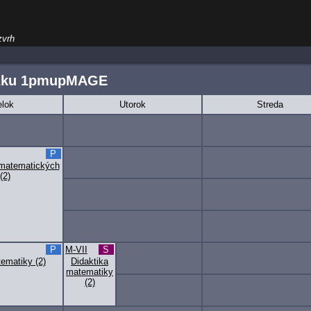
zvrh
úžku 1pmupMAGE
lok
Utorok
Streda
P
 matematických
(2)
P
M-VII
S
ematiky (2)
Didaktika
matematiky
(2)