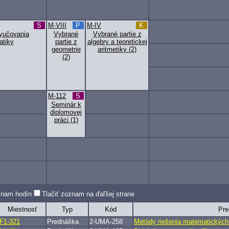
S
M-VIII
P
M-IV
K
vyučovania
Vybrané
Vybrané partie z
tiky
partie z
algebry a teoretickej
geometrie
aritmetiky (2)
(2)
M-112
S
Seminár k
diplomovej
práci (1)
oznam hodín
Tlačiť zoznam na ďaľšej strane
Miestnosť
Typ
Kód
Pre
F1-321
Prednáška
2-UMA-258
Metódy riešenia matematických 