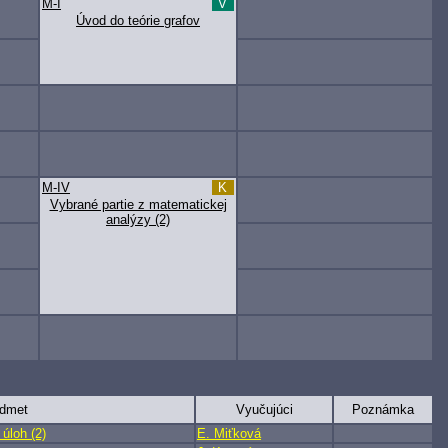
M-I
V
Úvod do teórie grafov
M-IV
K
Vybrané partie z matematickej
analýzy (2)
dmet
Vyučujúci
Poznámka
úloh (2)
E. Miťková