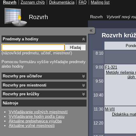
Rozvrh
Zoznam chýb
Dokumentácia
FAQ
Mailing list
Rozvrh
Rozvrh
Vytvoriť nový ro
Rozvrh kr
Predmety a hodiny
Ponde
Hľadaj
(názov/kód predmetu, učiteľ, miestnosť)
8:10
Pomocou formuláru vyššie vyhľadajte predmety
alebo hodiny
9:00
F1-321
Metódy riešenia
Rozvrhy pre učiteľov
úloh 
9:50
Rozvrhy pre miestnosti
Rozvrhy pre krúžky
10:40
Nástroje
11:30
M-VII
Vyhľadávanie voľných miestností
Didaktika mat
Vyhľadávanie hodín podľa času
Aktuálne prebiehajúca výučba
12:20
Aktuálne voľné miestnosti