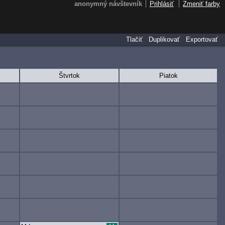
anonymný návštevník
Prihlásiť
Zmeniť farby
Tlačiť
Duplikovať
Exportovať
Štvrtok
Piatok