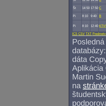
Št
14:50
17:50
C
Pi
8:10
9:40
B
Pi
8:10
12:40
KTV
ICS
CSV
TXT
Predmety
Posledná 
databázy:
dáta Copy
Aplikácia
Martin S
na
stránk
študentský
podporova