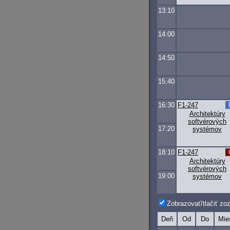
13:10
14:00
14:50
15:40
16:30
F1-247
Architektúry
softvérových
17:20
systémov
18:10
F1-247
Architektúry
softvérových
19:00
systémov
Zobrazovať/tlačiť z
Deň
Od
Do
Mie