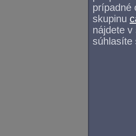
prípadné 
skupinu
c
nájdete v
súhlasíte