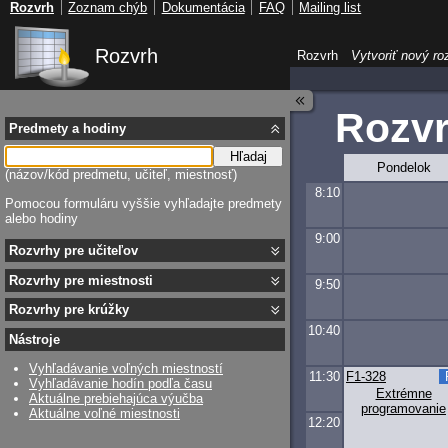
Rozvrh
Zoznam chýb
Dokumentácia
FAQ
Mailing list
Rozvrh
Rozvrh
Vytvoriť nový ro
Rozvr
Predmety a hodiny
Hľadaj
Pondelok
(názov/kód predmetu, učiteľ, miestnosť)
8:10
Pomocou formuláru vyššie vyhľadajte predmety
alebo hodiny
9:00
Rozvrhy pre učiteľov
Rozvrhy pre miestnosti
9:50
Rozvrhy pre krúžky
10:40
Nástroje
Vyhľadávanie voľných miestností
11:30
F1-328
Vyhľadávanie hodín podľa času
Extrémne
Aktuálne prebiehajúca výučba
programovanie
Aktuálne voľné miestnosti
12:20