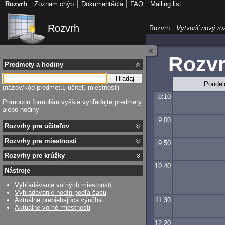
Rozvrh
Zoznam chýb
Dokumentácia
FAQ
Mailing list
Rozvrh
Rozvrh
Vytvoriť nový ro
Rozvr
Predmety a hodiny
Hľadaj
Pondel
(názov/kód predmetu, učiteľ, miestnosť)
8:10
Pomocou formuláru vyššie vyhľadajte predmety
alebo hodiny
9:00
Rozvrhy pre učiteľov
Rozvrhy pre miestnosti
9:50
Rozvrhy pre krúžky
10:40
Nástroje
Vyhľadávanie voľných miestností
Vyhľadávanie hodín podľa času
11:30
Aktuálne prebiehajúca výučba
Aktuálne voľné miestnosti
12:20