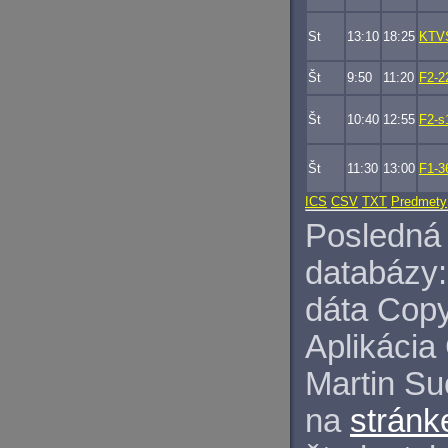
St
13:10
18:25
KTV
Št
9:50
11:20
F2-2
Št
10:40
12:55
F2-s
Št
11:30
13:00
F1-3
ICS
CSV
TXT
Predmety
Posledná 
databázy:
dáta Copy
Aplikácia
Martin S
na
stránk