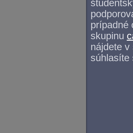
študentský
podporova
prípadné 
skupinu
c
nájdete v
súhlasíte