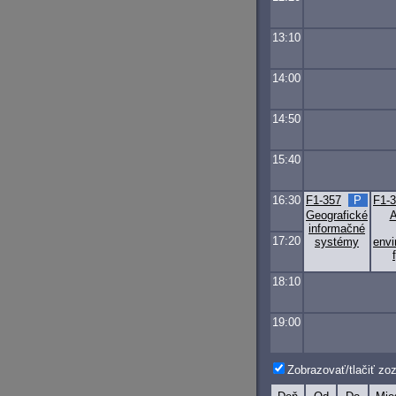
13:10
14:00
14:50
15:40
16:30
F1-357
P
F1-
Geografické
A
informačné
17:20
systémy
envi
18:10
19:00
Zobrazovať/tlačiť z