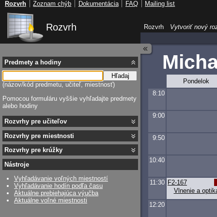
Rozvrh
Zoznam chýb
Dokumentácia
FAQ
Mailing list
Rozvrh
Rozvrh
Vytvoriť nový ro
Micha
Predmety a hodiny
Hľadaj
Pondelok
(názov/kód predmetu, učiteľ, miestnosť)
8:10
Pomocou formuláru vyššie vyhľadajte predmety
alebo hodiny
9:00
Rozvrhy pre učiteľov
Rozvrhy pre miestnosti
9:50
Rozvrhy pre krúžky
10:40
Nástroje
Vyhľadávanie voľných miestností
11:30
F2-167
Vyhľadávanie hodín podľa času
Vlnenie a optik
Aktuálne prebiehajúca výučba
Aktuálne voľné miestnosti
12:20