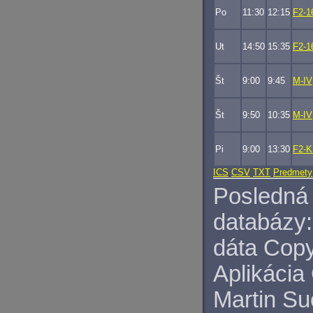
Po
11:30
12:15
F2-1
Ut
14:50
15:35
F2-1
Št
9:00
9:45
M-IV
Št
9:50
10:35
M-IV
Pi
9:00
13:30
F2-
ICS
CSV
TXT
Predmety
Posledná 
databázy:
dáta Copy
Aplikácia
Martin S