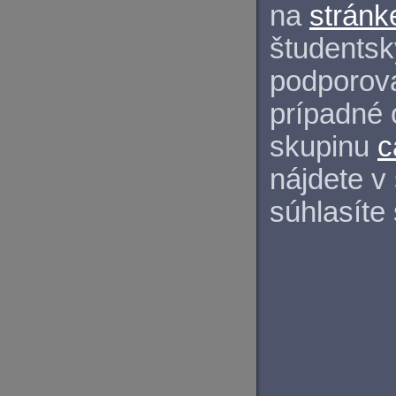
na
stránk
študentský
podporova
prípadné 
skupinu
c
nájdete v
súhlasíte