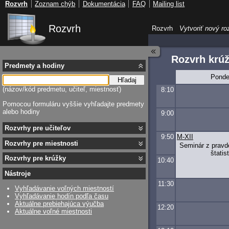
Rozvrh
Zoznam chýb
Dokumentácia
FAQ
Mailing list
Rozvrh
Rozvrh
Vytvoriť nový ro
Rozvrh krú
Predmety a hodiny
Ponde
Hľadaj
(názov/kód predmetu, učiteľ, miestnosť)
8:10
Pomocou formuláru vyššie vyhľadajte predmety
alebo hodiny
9:00
Rozvrhy pre učiteľov
9:50
M-XII
Rozvrhy pre miestnosti
Seminár z pravd
štatis
Rozvrhy pre krúžky
10:40
Nástroje
11:30
Vyhľadávanie voľných miestností
Vyhľadávanie hodín podľa času
Aktuálne prebiehajúca výučba
12:20
Aktuálne voľné miestnosti