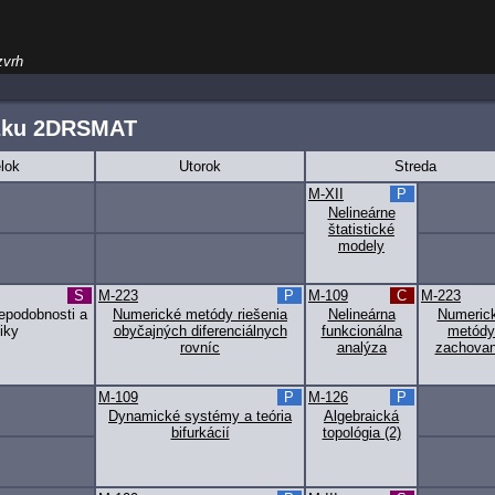
zvrh
žku 2DRSMAT
lok
Utorok
Streda
M-XII
P
Nelineárne
štatistické
modely
S
M-223
P
M-109
C
M-223
epodobnosti a
Numerické metódy riešenia
Nelineárna
Numeric
tiky
obyčajných diferenciálnych
funkcionálna
metódy
rovníc
analýza
zachovan
M-109
P
M-126
P
Dynamické systémy a teória
Algebraická
bifurkácií
topológia (2)