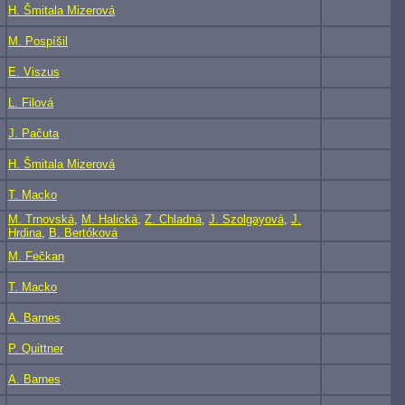
H. Šmitala Mizerová
M. Pospíšil
E. Viszus
L. Filová
J. Pačuta
H. Šmitala Mizerová
T. Macko
M. Trnovská
,
M. Halická
,
Z. Chladná
,
J. Szolgayová
,
J.
Hrdina
,
B. Bertóková
M. Fečkan
T. Macko
A. Barnes
P. Quittner
A. Barnes