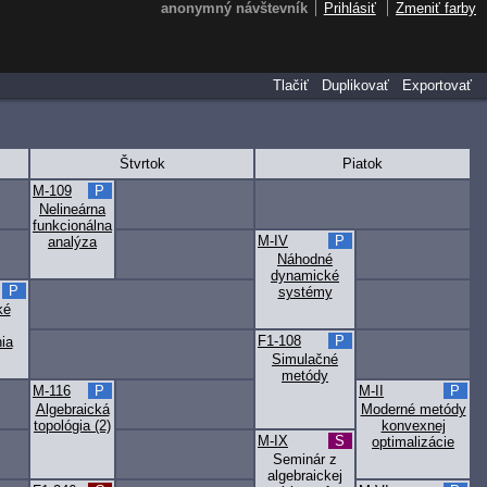
anonymný návštevník
Prihlásiť
Zmeniť farby
Tlačiť
Duplikovať
Exportovať
Štvrtok
Piatok
M-109
P
Nelineárna
funkcionálna
M-IV
P
analýza
Náhodné
dynamické
P
systémy
ké
F1-108
P
ia
Simulačné
metódy
M-116
P
M-II
P
Algebraická
Moderné metódy
topológia (2)
konvexnej
M-IX
S
optimalizácie
Seminár z
algebraickej