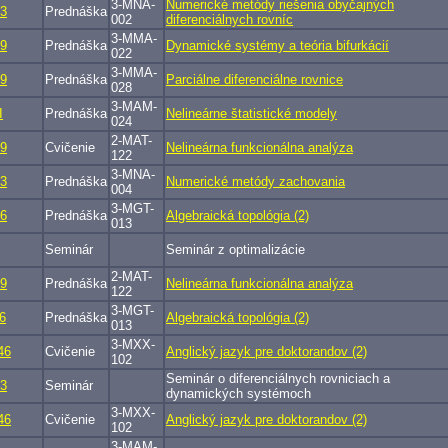
3-MNA-
Numerické metódy riešenia obyčajných
3
Prednáška
002
diferenciálnych rovníc
3-MMA-
9
Prednáška
Dynamické systémy a teória bifurkácií
022
3-MMA-
9
Prednáška
Parciálne diferenciálne rovnice
028
3-MAM-
I
Prednáška
Nelineárne štatistické modely
024
2-MAT-
9
Cvičenie
Nelineárna funkcionálna analýza
122
3-MNA-
3
Prednáška
Numerické metódy zachovania
004
3-MGT-
6
Prednáška
Algebraická topológia (2)
013
Seminár
Seminár z optimalizácie
2-MAT-
9
Prednáška
Nelineárna funkcionálna analýza
122
3-MGT-
6
Prednáška
Algebraická topológia (2)
013
3-MXX-
46
Cvičenie
Anglický jazyk pre doktorandov (2)
102
Seminár o diferenciálnych rovniciach a
3
Seminár
dynamických systémoch
3-MXX-
46
Cvičenie
Anglický jazyk pre doktorandov (2)
102
3-MAM-