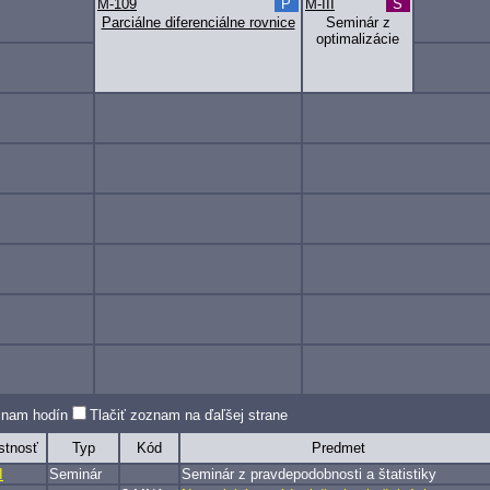
M-109
P
M-III
S
Parciálne diferenciálne rovnice
Seminár z
optimalizácie
oznam hodín
Tlačiť zoznam na ďaľšej strane
stnosť
Typ
Kód
Predmet
I
Seminár
Seminár z pravdepodobnosti a štatistiky