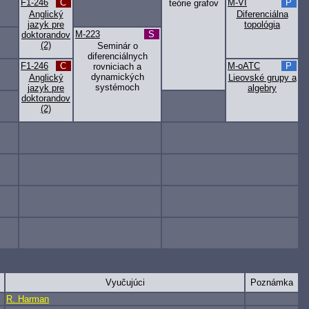
F1-246
C
M-VI
P
teórie grafov
Anglický
Diferenciálna
jazyk pre
topológia
M-223
S
doktorandov
(2)
Seminár o
diferenciálnych
F1-246
C
M-oATC
P
rovniciach a
dynamických
Anglický
Lieovské grupy a
systémoch
jazyk pre
algebry
doktorandov
(2)
Vyučujúci
Poznámka
R. Harman