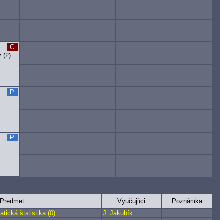
C
 (2)
P
P
Predmet
Vyučujúci
Poznámka
ická štatistika (0)
J. Jakubík