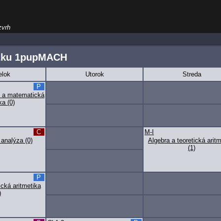
zvrh
úžku 1pupMACH
elok
Utorok
Streda
P
 a matematická
ka (0)
C
M-I
analýza (0)
Algebra a teoretická arit
(1)
P
ická aritmetika
)