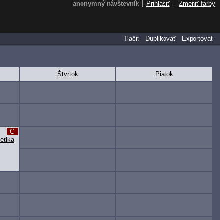
anonymný návštevník
Prihlásiť
Zmeniť farby
Tlačiť
Duplikovať
Exportovať
Štvrtok
Piatok
C
metika