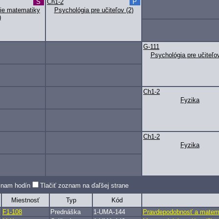
S
Ch1-2
P
ie matematiky
Psychológia pre učiteľov (2)
)
G-111
Psychológia pre učiteľov
Ch1-2
Fyzika
Ch1-2
Fyzika
oznam hodín
Tlačiť zoznam na ďaľšej strane
Miestnosť
Typ
Kód
F1-108
Prednáška
1-UMA-144
Pravdepodobnosť a matemat