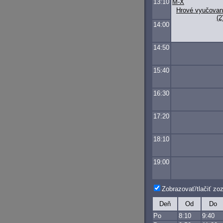
13:10
M-X
Hrové vyučovan
(2
14:00
14:50
15:40
16:30
17:20
18:10
19:00
Zobrazovať/tlačiť z
Deň
Od
Do
Po
8:10
9:40