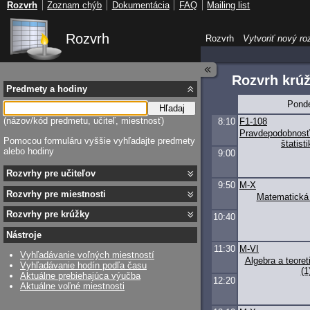
Rozvrh
Zoznam chýb
Dokumentácia
FAQ
Mailing list
Rozvrh
Rozvrh
Vytvoriť nový ro
Rozvrh kr
Predmety a hodiny
Pond
Hľadaj
(názov/kód predmetu, učiteľ, miestnosť)
8:10
F1-108
Pravdepodobnosť
Pomocou formuláru vyššie vyhľadajte predmety
štatisti
alebo hodiny
9:00
Rozvrhy pre učiteľov
9:50
M-X
Rozvrhy pre miestnosti
Matematická 
Rozvrhy pre krúžky
10:40
Nástroje
11:30
M-VI
Vyhľadávanie voľných miestností
Algebra a teoret
Vyhľadávanie hodín podľa času
(1
Aktuálne prebiehajúca výučba
12:20
Aktuálne voľné miestnosti