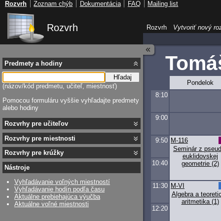
Rozvrh
Zoznam chýb
Dokumentácia
FAQ
Mailing list
Rozvrh
Rozvrh
Vytvoriť nový ro
Tomá
Predmety a hodiny
Hľadaj
Pondelok
(názov/kód predmetu, učiteľ, miestnosť)
8:10
Pomocou formuláru vyššie vyhľadajte predmety
alebo hodiny
9:00
Rozvrhy pre učiteľov
Rozvrhy pre miestnosti
9:50
M-116
Seminár z pseud
Rozvrhy pre krúžky
euklidovskej
10:40
geometrie (2)
Nástroje
Vyhľadávanie voľných miestností
11:30
M-VI
Vyhľadávanie hodín podľa času
Algebra a teoreti
Aktuálne prebiehajúca výučba
aritmetika (1)
Aktuálne voľné miestnosti
12:20