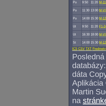
Po
9:50
11:20
M-11
Po
11:30
13:00
M-VI
Po
14:00
15:30
M-12
Ut
9:50
11:20
F1-2
Ut
16:30
18:00
M-VI
St
14:00
15:30
M-12
ICS
CSV
TXT
Predmety
Posledná 
databázy:
dáta Copy
Aplikácia
Martin S
na
stránk