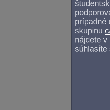
študentský
podporova
prípadné 
skupinu
c
nájdete v
súhlasíte