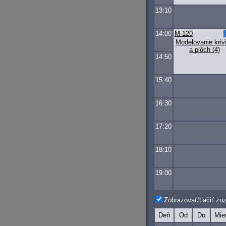
13:10
14:00
M-120
Modelovanie kriv
a plôch (4)
14:50
15:40
16:30
17:20
18:10
19:00
Zobrazovať/tlačiť z
Deň
Od
Do
Mie