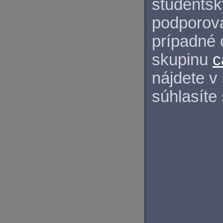
študentský
podporova
prípadné 
skupinu
c
nájdete v
súhlasíte