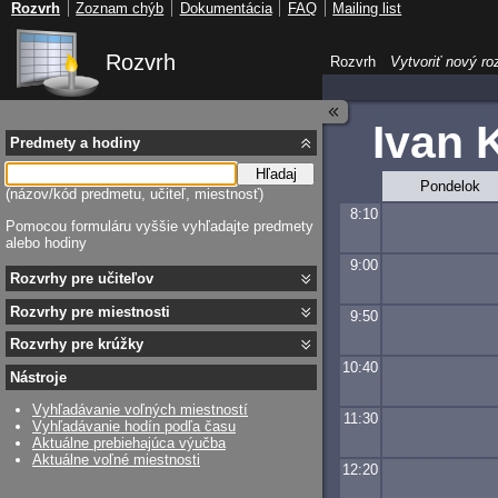
Rozvrh
Zoznam chýb
Dokumentácia
FAQ
Mailing list
Rozvrh
Rozvrh
Vytvoriť nový ro
Ivan 
Predmety a hodiny
Hľadaj
Pondelok
(názov/kód predmetu, učiteľ, miestnosť)
8:10
Pomocou formuláru vyššie vyhľadajte predmety
alebo hodiny
9:00
Rozvrhy pre učiteľov
Rozvrhy pre miestnosti
9:50
Rozvrhy pre krúžky
10:40
Nástroje
Vyhľadávanie voľných miestností
11:30
Vyhľadávanie hodín podľa času
Aktuálne prebiehajúca výučba
Aktuálne voľné miestnosti
12:20