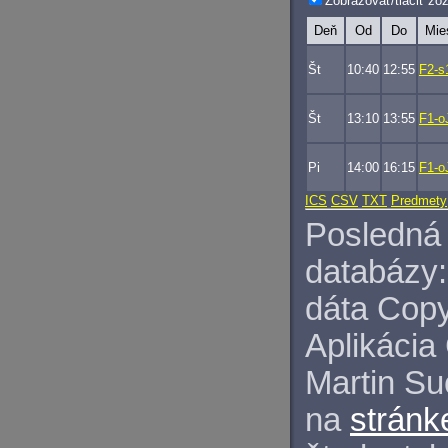
Zobrazovať/tlačiť z
Deň
Od
Do
Mie
Št
10:40
12:55
F2-s
Št
13:10
13:55
F1-o
Pi
14:00
16:15
F1-o
ICS
CSV
TXT
Predmety
Posledná 
databázy:
dáta Copy
Aplikácia
Martin S
na
stránk