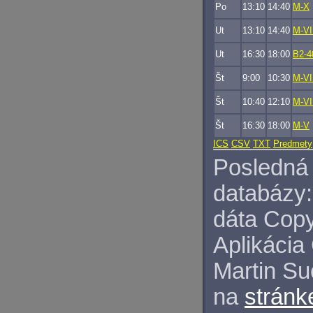
Po
13:10
14:40
M-X
Ut
13:10
14:40
M-VI
Ut
16:30
18:00
B2-4
Št
9:00
10:30
M-VI
Št
10:40
12:10
M-VI
Št
16:30
18:00
M-V
ICS
CSV
TXT
Predmety
Posledná 
databázy:
dáta Copy
Aplikácia
Martin S
na
stránk