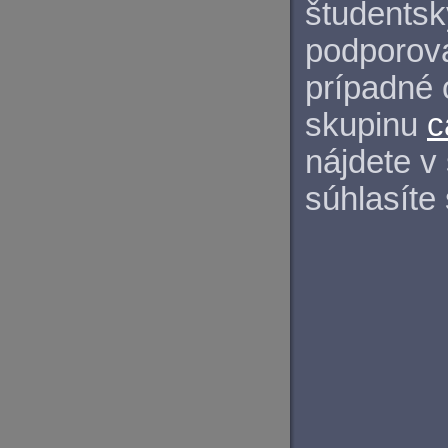
študentský
podporova
prípadné 
skupinu
c
nájdete v
súhlasíte