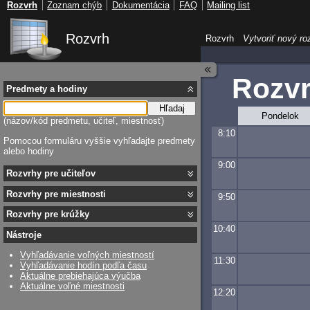
Rozvrh
Zoznam chýb
Dokumentácia
FAQ
Mailing list
Rozvrh
Rozvrh
Vytvoriť nový ro
Rozv
Predmety a hodiny
Hľadaj
Pondelok
(názov/kód predmetu, učiteľ, miestnosť)
8:10
Pomocou formuláru vyššie vyhľadajte predmety
alebo hodiny
9:00
Rozvrhy pre učiteľov
Rozvrhy pre miestnosti
9:50
Rozvrhy pre krúžky
10:40
Nástroje
Vyhľadávanie voľných miestností
11:30
Vyhľadávanie hodín podľa času
Aktuálne prebiehajúca výučba
Aktuálne voľné miestnosti
12:20