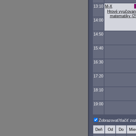
13:10
M-X
Hrové vyučovan
matematiky (2
14:00
14:50
15:40
16:30
17:20
18:10
19:00
Zobrazovať/tlačiť z
Deň
Od
Do
Mie