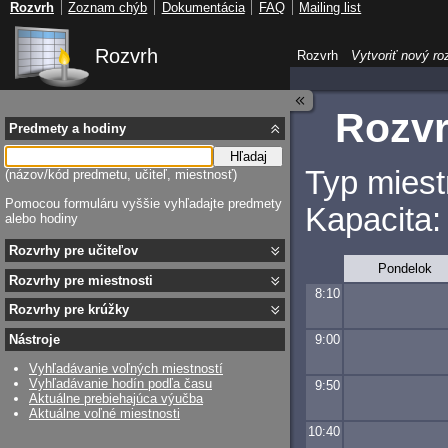
Rozvrh
Zoznam chýb
Dokumentácia
FAQ
Mailing list
Rozvrh
Rozvrh
Vytvoriť nový ro
Rozvr
Predmety a hodiny
Hľadaj
Typ miest
(názov/kód predmetu, učiteľ, miestnosť)
Pomocou formuláru vyššie vyhľadajte predmety
Kapacita:
alebo hodiny
Rozvrhy pre učiteľov
Pondelok
Rozvrhy pre miestnosti
8:10
Rozvrhy pre krúžky
9:00
Nástroje
Vyhľadávanie voľných miestností
Vyhľadávanie hodín podľa času
9:50
Aktuálne prebiehajúca výučba
Aktuálne voľné miestnosti
10:40