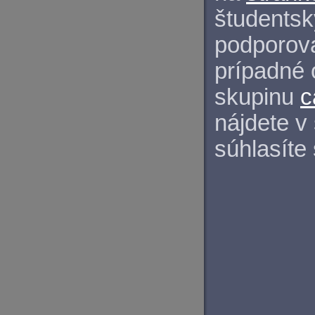
študentský
podporova
prípadné 
skupinu
c
nájdete v
súhlasíte