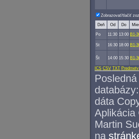
Zobrazovať/tlačiť z
Deň
Od
Do
Mie
Po
11:30
13:00
B1-3
St
16:30
18:00
B1-3
Št
14:00
15:30
B1-3
ICS
CSV
TXT
Predmety
Posledná 
databázy:
dáta Copy
Aplikácia
Martin S
na
stránk