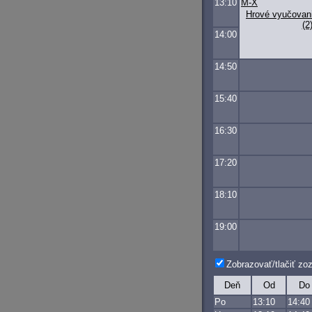
13:10
M-X
Hrové vyučovan
(2
14:00
14:50
15:40
16:30
17:20
18:10
19:00
Zobrazovať/tlačiť z
Deň
Od
Do
Po
13:10
14:40