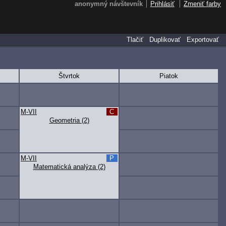
anonymný návštevník
Prihlásiť
Zmeniť farby
Tlačiť
Duplikovať
Exportovať
Štvrtok
Piatok
M-VII
C
Geometria (2)
M-VII
P
Matematická analýza (2)