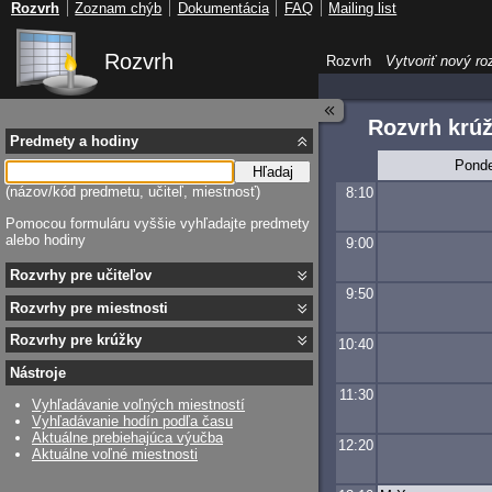
Rozvrh
Zoznam chýb
Dokumentácia
FAQ
Mailing list
Rozvrh
Rozvrh
Vytvoriť nový ro
Rozvrh krú
Predmety a hodiny
Ponde
Hľadaj
(názov/kód predmetu, učiteľ, miestnosť)
8:10
Pomocou formuláru vyššie vyhľadajte predmety
alebo hodiny
9:00
Rozvrhy pre učiteľov
9:50
Rozvrhy pre miestnosti
Rozvrhy pre krúžky
10:40
Nástroje
11:30
Vyhľadávanie voľných miestností
Vyhľadávanie hodín podľa času
Aktuálne prebiehajúca výučba
12:20
Aktuálne voľné miestnosti