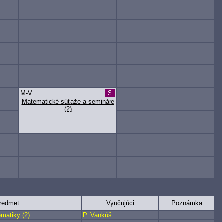
M-V
S
Matematické súťaže a semináre
(2)
redmet
Vyučujúci
Poznámka
matiky (2)
P. Vankúš