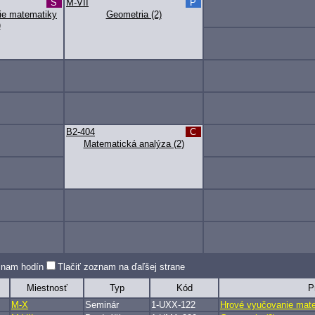
S
M-VII
P
ie matematiky
Geometria (2)
)
B2-404
C
Matematická analýza (2)
oznam hodín
Tlačiť zoznam na ďaľšej strane
Miestnosť
Typ
Kód
P
M-X
Seminár
1-UXX-122
Hrové vyučovanie mate