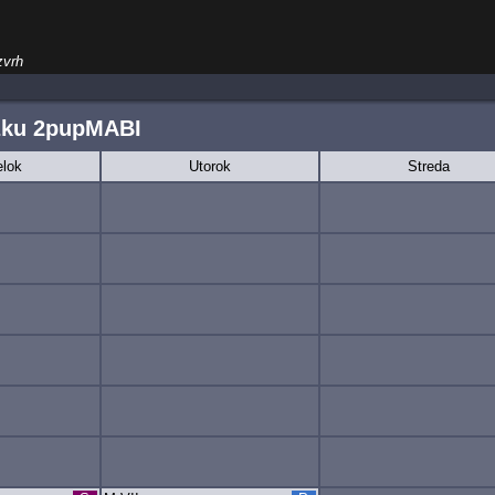
zvrh
žku 2pupMABI
lok
Utorok
Streda