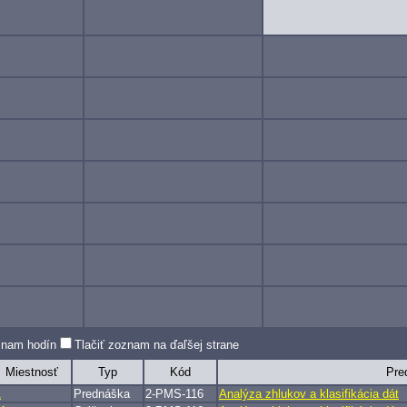
oznam hodín
Tlačiť zoznam na ďaľšej strane
Miestnosť
Typ
Kód
Pre
A
Prednáška
2-PMS-116
Analýza zhlukov a klasifikácia dát