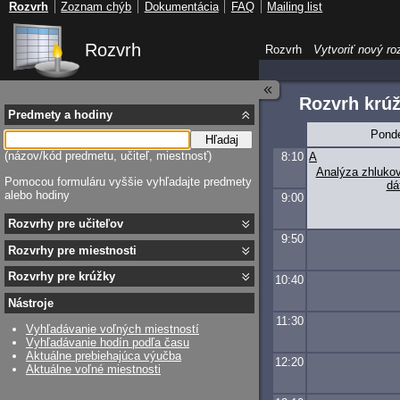
Rozvrh
Zoznam chýb
Dokumentácia
FAQ
Mailing list
Rozvrh
Rozvrh
Vytvoriť nový ro
Rozvrh krú
Predmety a hodiny
Pond
Hľadaj
(názov/kód predmetu, učiteľ, miestnosť)
8:10
A
Analýza zhlukov 
Pomocou formuláru vyššie vyhľadajte predmety
dá
alebo hodiny
9:00
Rozvrhy pre učiteľov
9:50
Rozvrhy pre miestnosti
Rozvrhy pre krúžky
10:40
Nástroje
11:30
Vyhľadávanie voľných miestností
Vyhľadávanie hodín podľa času
Aktuálne prebiehajúca výučba
12:20
Aktuálne voľné miestnosti