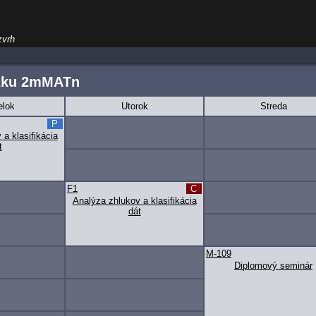
zvrh
žku 2mMATn
elok
Utorok
Streda
P
a klasifikácia
t
F1
C
Analýza zhlukov a klasifikácia
dát
M-109
Diplomový seminár