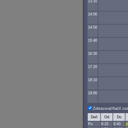
13:10
14:00
14:50
15:40
16:30
17:20
18:10
19:00
Zobrazovať/tlačiť z
Deň
Od
Do
Po
8:10
9:40