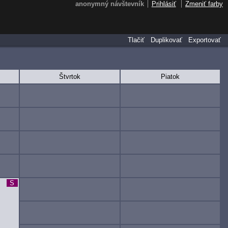
anonymný návštevník
Prihlásiť
Zmeniť farby
Tlačiť
Duplikovať
Exportovať
Štvrtok
Piatok
S