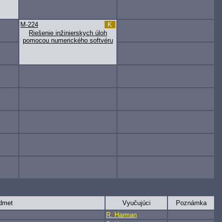
M-224
K
Riešenie inžinierskych úloh
pomocou numerického softvéru
dmet
Vyučujúci
Poznámka
R. Harman