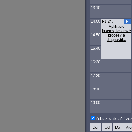
13:10
14:00
F1-247
P
Aplikácie
laserov, laserové
14:50
procesy a
diagnostika
15:40
16:30
17:20
18:10
19:00
Zobrazovať/tlačiť z
Deň
Od
Do
Mie