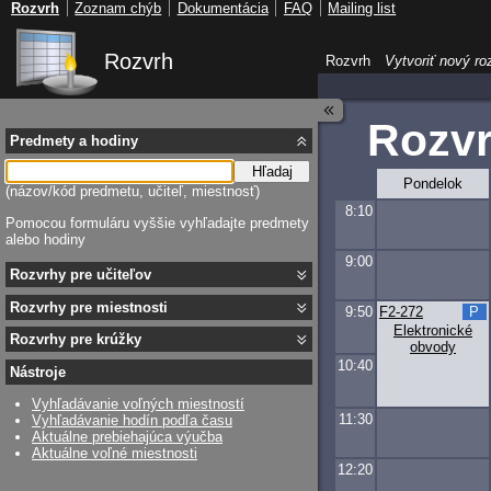
Rozvrh
Zoznam chýb
Dokumentácia
FAQ
Mailing list
Rozvrh
Rozvrh
Vytvoriť nový ro
Rozv
Predmety a hodiny
Hľadaj
Pondelok
(názov/kód predmetu, učiteľ, miestnosť)
8:10
Pomocou formuláru vyššie vyhľadajte predmety
alebo hodiny
9:00
Rozvrhy pre učiteľov
Rozvrhy pre miestnosti
9:50
F2-272
P
Elektronické
Rozvrhy pre krúžky
obvody
10:40
Nástroje
Vyhľadávanie voľných miestností
11:30
Vyhľadávanie hodín podľa času
Aktuálne prebiehajúca výučba
Aktuálne voľné miestnosti
12:20