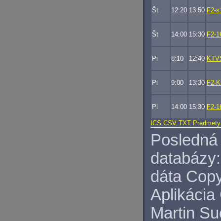
Št
12:20
13:50
F2-s
Št
14:00
15:30
F2-1
Pi
8:10
12:40
KTV
Pi
9:00
13:30
F2-
Pi
14:00
15:30
F2-1
ICS
CSV
TXT
Predmety
Posledná 
databázy:
dáta Copy
Aplikácia
Martin S