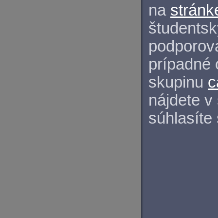
na
stránk
študentský
podporova
prípadné 
skupinu
c
nájdete v
súhlasíte