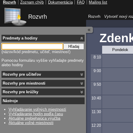
Rozvrh
Zoznam chýb
Dokumentácia
FAQ
Mailing list
Rozvrh
Rozvrh
Vytvoriť nový ro
Zden
Predmety a hodiny
Hľadaj
Pondelok
(názov/kód predmetu, učiteľ, miestnosť)
8:10
Pomocou formuláru vyššie vyhľadajte predmety
alebo hodiny
9:00
Rozvrhy pre učiteľov
Rozvrhy pre miestnosti
9:50
Rozvrhy pre krúžky
10:40
Nástroje
Vyhľadávanie voľných miestností
11:30
Vyhľadávanie hodín podľa času
Aktuálne prebiehajúca výučba
Aktuálne voľné miestnosti
12:20