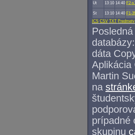
Ut
13:10
14:40
F2-s
St
13:10
14:40
F1-3
ICS
CSV
TXT
Predmety
Posledná 
databázy:
dáta Copy
Aplikácia
Martin S
na
stránk
študentský
podporova
prípadné 
skupinu
c