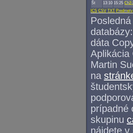
Št
13:10
15:25
Ch2-
ICS
CSV
TXT
Predmety
Posledná 
databázy:
dáta Copy
Aplikácia
Martin S
na
stránk
študentský
podporova
prípadné 
skupinu
c
nájdete v