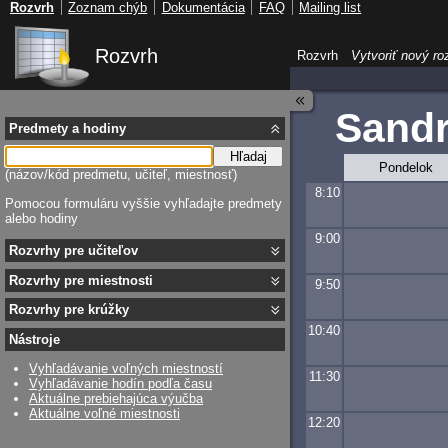
Rozvrh
Zoznam chýb
Dokumentácia
FAQ
Mailing list
Rozvrh
Rozvrh
Vytvoriť nový ro
Sand
Predmety a hodiny
Hľadaj
Pondelok
(názov/kód predmetu, učiteľ, miestnosť)
8:10
Pomocou formuláru vyššie vyhľadajte predmety
alebo hodiny
9:00
Rozvrhy pre učiteľov
Rozvrhy pre miestnosti
9:50
Rozvrhy pre krúžky
10:40
Nástroje
Vyhľadávanie voľných miestností
11:30
Vyhľadávanie hodín podľa času
Aktuálne prebiehajúca výučba
Aktuálne voľné miestnosti
12:20