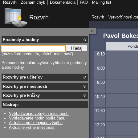
Rozvrh
Zoznam chýb
Dokumentácia
FAQ
Mailing list
Rozvrh
Rozvrh
Vytvoriť nový ro
Pavol Boke
Predmety a hodiny
Ponde
Hľadaj
(názov/kód predmetu, učiteľ, miestnosť)
8:10
Pomocou formuláru vyššie vyhľadajte predmety
alebo hodiny
9:00
Rozvrhy pre učiteľov
9:50
Rozvrhy pre miestnosti
Rozvrhy pre krúžky
10:40
Nástroje
11:30
Vyhľadávanie voľných miestností
Vyhľadávanie hodín podľa času
Aktuálne prebiehajúca výučba
12:20
Aktuálne voľné miestnosti