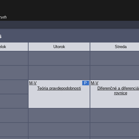
zvrh
s
lok
Utorok
Streda
M-V
P
M-V
Teória pravdepodobnosti
Diferenčné a diferenciá
rovnice