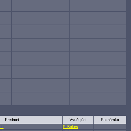
Predmet
Vyučujúci
Poznámka
ti
P. Bokes