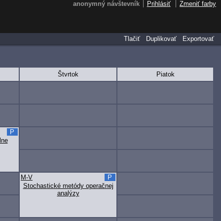
anonymný návštevník
Prihlásiť
Zmeniť farby
Tlačiť
Duplikovať
Exportovať
Štvrtok
Piatok
P
lne
M-V
P
Stochastické metódy operačnej
analýzy