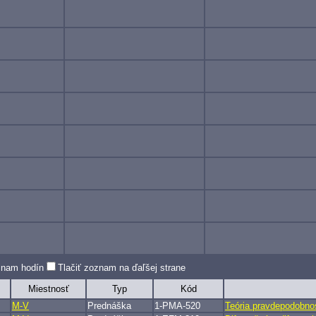
oznam hodín
Tlačiť zoznam na ďaľšej strane
Miestnosť
Typ
Kód
M-V
Prednáška
1-PMA-520
Teória pravdepodobnos