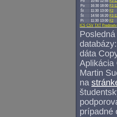
Po
10:40
12:55
F2-1
Po
16:30
18:00
F2-1
Št
11:30
13:00
F2
Št
14:50
16:20
F2-1
Pi
11:30
13:00
F2
ICS
CSV
TXT
Predmety
Posledná 
databázy:
dáta Copy
Aplikácia
Martin S
na
stránk
študentský
podporova
prípadné 