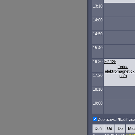
13:10
14:00
14:50
15:40
16:30
F2-125
Teória
elektromagnetic
17:20
poľa
18:10
19:00
Zobrazovať/tlačiť z
Deň
Od
Do
Mie