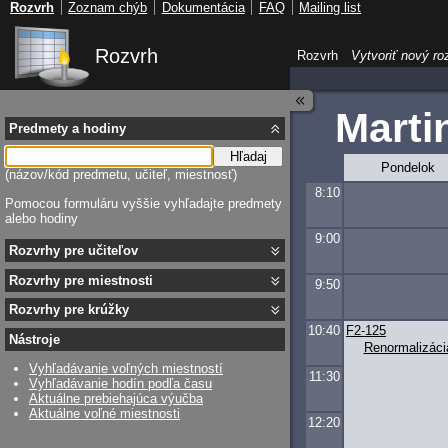
Rozvrh
Zoznam chýb
Dokumentácia
FAQ
Mailing list
Rozvrh
Rozvrh
Vytvoriť nový ro
Marti
Predmety a hodiny
Hľadaj
Pondelok
(názov/kód predmetu, učiteľ, miestnosť)
8:10
Pomocou formuláru vyššie vyhľadajte predmety
alebo hodiny
9:00
Rozvrhy pre učiteľov
Rozvrhy pre miestnosti
9:50
Rozvrhy pre krúžky
10:40
F2-125
Nástroje
Renormalizáci
Vyhľadávanie voľných miestností
11:30
Vyhľadávanie hodín podľa času
Aktuálne prebiehajúca výučba
Aktuálne voľné miestnosti
12:20