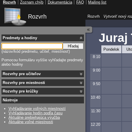
Rozvrh
Zoznam chýb
Dokumentácia
FAQ
Mailing list
Rozvrh
Rozvrh
Vytvoriť nový ro
Juraj
Predmety a hodiny
Hľadaj
Pondelok
Uto
(názov/kód predmetu, učiteľ, miestnosť)
8:10
Pomocou formuláru vyššie vyhľadajte predmety
alebo hodiny
9:00
Rozvrhy pre učiteľov
Rozvrhy pre miestnosti
9:50
Rozvrhy pre krúžky
10:40
Nástroje
Vyhľadávanie voľných miestností
11:30
Vyhľadávanie hodín podľa času
Aktuálne prebiehajúca výučba
Aktuálne voľné miestnosti
12:20