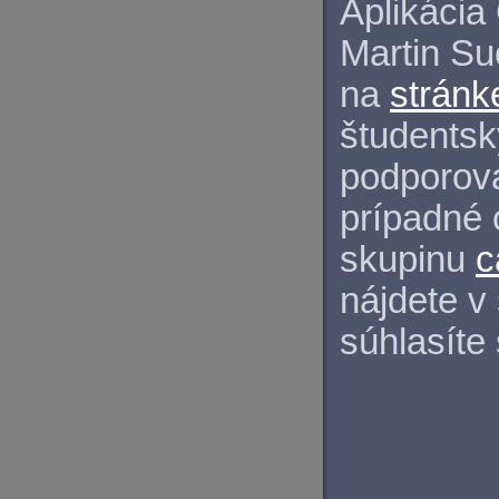
Aplikácia
Martin S
na
stránk
študentský
podporova
prípadné 
skupinu
c
nájdete v
súhlasíte