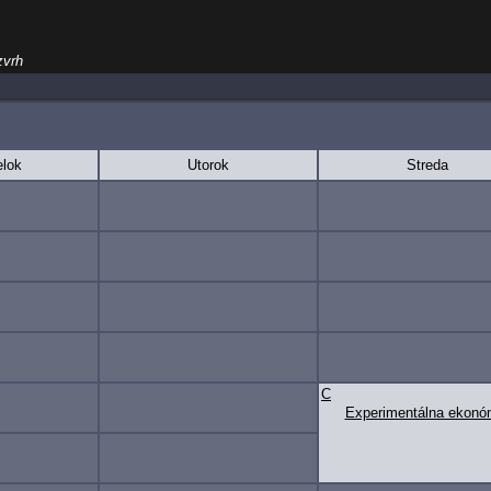
zvrh
lok
Utorok
Streda
C
Experimentálna ekonó