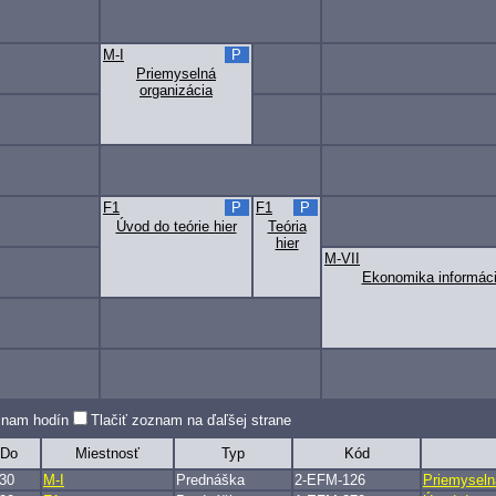
M-I
P
Priemyselná
organizácia
F1
P
F1
P
Úvod do teórie hier
Teória
hier
M-VII
Ekonomika informáci
oznam hodín
Tlačiť zoznam na ďaľšej strane
Do
Miestnosť
Typ
Kód
:30
M-I
Prednáška
2-EFM-126
Priemyseln