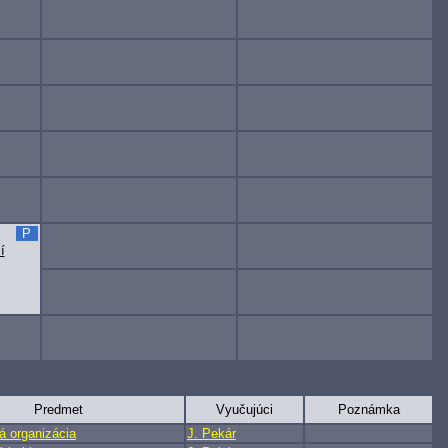
P
í
Predmet
Vyučujúci
Poznámka
á organizácia
J. Pekár