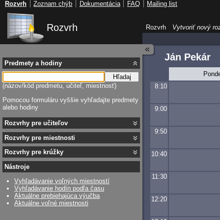
Rozvrh
Zoznam chýb
Dokumentácia
FAQ
Mailing list
Rozvrh
Rozvrh
Vytvoriť nový ro
Ján Pekár
Predmety a hodiny
Ponde
Hľadaj
(názov/kód predmetu, učiteľ, miestnosť)
8:10
Pomocou formuláru vyššie vyhľadajte predmety
alebo hodiny
9:00
Rozvrhy pre učiteľov
9:50
Rozvrhy pre miestnosti
Rozvrhy pre krúžky
10:40
Nástroje
11:30
Vyhľadávanie voľných miestností
Vyhľadávanie hodín podľa času
Aktuálne prebiehajúca výučba
12:20
Aktuálne voľné miestnosti