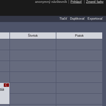
anonymný návštevník
Prihlásiť
Zmeniť farby
Tlačiť
Duplikovať
Exportovať
Štvrtok
Piatok
C
mia