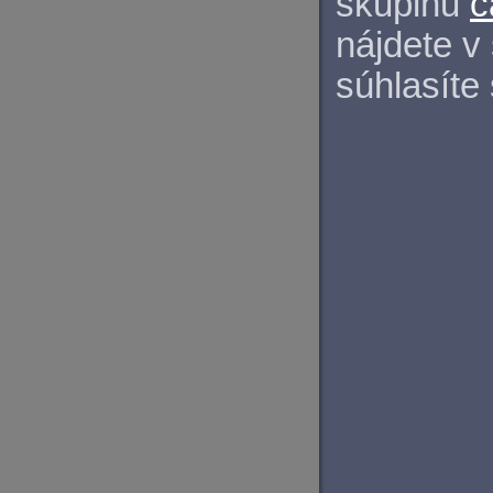
skupinu
c
nájdete v
súhlasíte