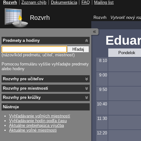
Rozvrh
Zoznam chýb
Dokumentácia
FAQ
Mailing list
Rozvrh
Rozvrh
Vytvoriť nový ro
Eduar
Predmety a hodiny
Hľadaj
Pondelok
(názov/kód predmetu, učiteľ, miestnosť)
8:10
Pomocou formuláru vyššie vyhľadajte predmety
alebo hodiny
9:00
Rozvrhy pre učiteľov
Rozvrhy pre miestnosti
9:50
Rozvrhy pre krúžky
10:40
Nástroje
Vyhľadávanie voľných miestností
11:30
Vyhľadávanie hodín podľa času
Aktuálne prebiehajúca výučba
Aktuálne voľné miestnosti
12:20