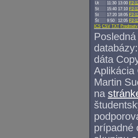
Ut
11:30
13:00
F2-1
St
15:40
17:10
F2-1
St
17:20
18:05
F2-1
Št
9:50
12:05
F2-1
ICS
CSV
TXT
Predmety
Posledná 
databázy:
dáta Copy
Aplikácia
Martin S
na
stránk
študentský
podporova
prípadné 