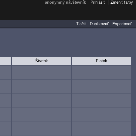
anonymný návštevník
Prihlásiť
Zmeniť farby
Tlačiť
Duplikovať
Exportovať
Štvrtok
Piatok