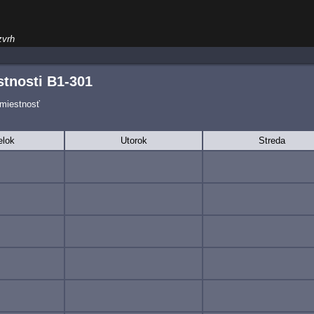
zvrh
tnosti B1-301
 miestnosť
elok
Utorok
Streda