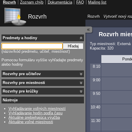
Rozvrh
Zoznam chýb
Dokumentácia
FAQ
Mailing list
Rozvrh
Rozvrh
Vytvoriť nový ro
Rozvrh mies
Predmety a hodiny
Typ miestnosti: Externá
Hľadaj
Kapacita: 320
(názov/kód predmetu, učiteľ, miestnosť)
Pond
Pomocou formuláru vyššie vyhľadajte predmety
alebo hodiny
8:10
Rozvrhy pre učiteľov
9:00
Rozvrhy pre miestnosti
Rozvrhy pre krúžky
9:50
Nástroje
10:40
Vyhľadávanie voľných miestností
Vyhľadávanie hodín podľa času
Aktuálne prebiehajúca výučba
11:30
Aktuálne voľné miestnosti