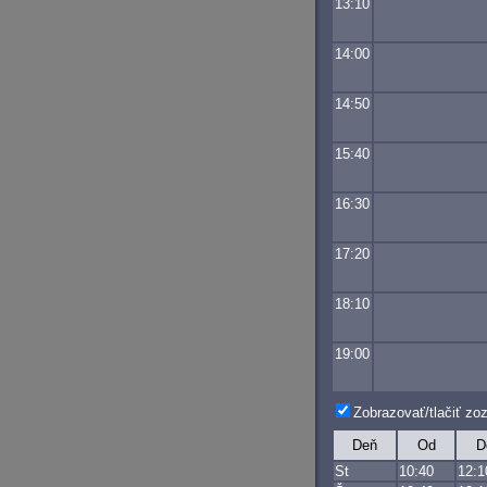
13:10
14:00
14:50
15:40
16:30
17:20
18:10
19:00
Zobrazovať/tlačiť z
Deň
Od
D
St
10:40
12:1