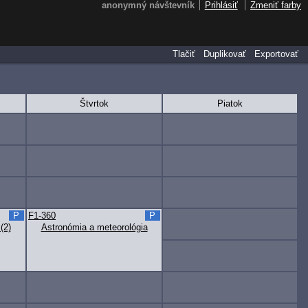
anonymný návštevník
Prihlásiť
Zmeniť farby
Tlačiť
Duplikovať
Exportovať
Štvrtok
Piatok
P
F1-360
P
(2)
Astronómia a meteorológia