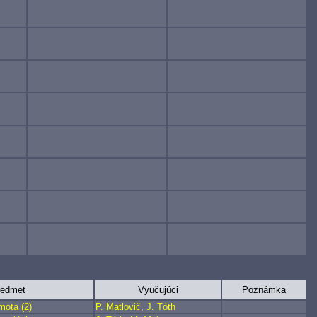
redmet
Vyučujúci
Poznámka
mota (2)
P. Matlovič
,
J. Tóth