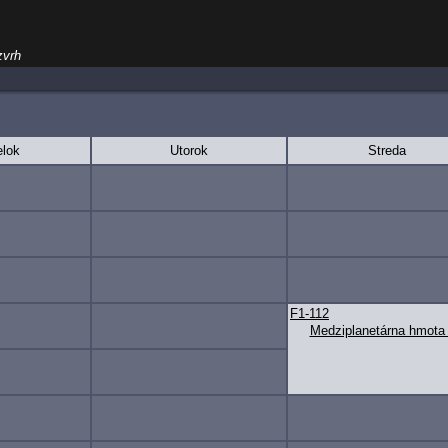
zvrh
lok
Utorok
Streda
F1-112
Medziplanetárna hmota 