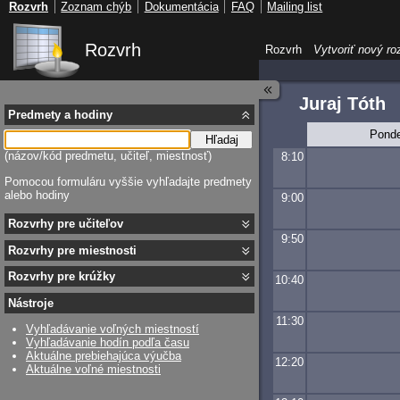
Rozvrh
Zoznam chýb
Dokumentácia
FAQ
Mailing list
Rozvrh
Rozvrh
Vytvoriť nový ro
Juraj Tóth
Predmety a hodiny
Ponde
Hľadaj
(názov/kód predmetu, učiteľ, miestnosť)
8:10
Pomocou formuláru vyššie vyhľadajte predmety
alebo hodiny
9:00
Rozvrhy pre učiteľov
9:50
Rozvrhy pre miestnosti
Rozvrhy pre krúžky
10:40
Nástroje
11:30
Vyhľadávanie voľných miestností
Vyhľadávanie hodín podľa času
Aktuálne prebiehajúca výučba
12:20
Aktuálne voľné miestnosti