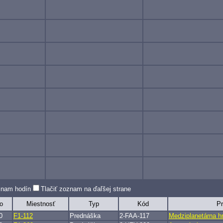
oznam hodín
Tlačiť zoznam na ďaľšej strane
o
Miestnosť
Typ
Kód
P
0
F1-112
Prednáška
2-FAA-117
Medziplanetárna h