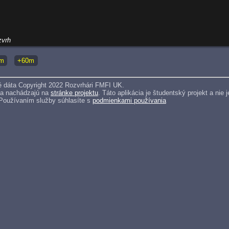
zvrh
m
+60m
 dáta Copyright 2022 Rozvrhári FMFI UK.
sa nachádzajú na
stránke projektu
. Táto aplikácia je študentský projekt a ni
 Používaním služby súhlasíte s
podmienkami používania