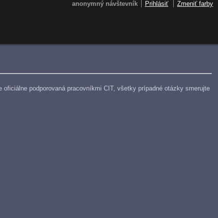
anonymný návštevník
Prihlásiť
Zmeniť farby
e je oficiálne podporovaná pracovníkmi CIT, všetky prípadné otázky smerujte