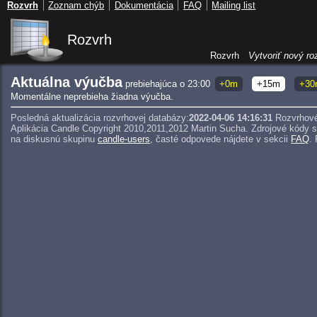
Rozvrh
Zoznam chýb
Dokumentácia
FAQ
Mailing list
Rozvrh
Rozvrh
Vytvoriť nový ro
Aktuálna výučba
prebiehajúca o 23:00
+0m
+15m
+30
Momentálne neprebieha žiadna výučba.
Posledná aktualizácia rozvrhovej databázy:
2022-04-06 14:16:31
Rozvrhové
Aplikácia Candle Copyright 2010,2011,2012 Martin Sucha.
Zdrojové kódy 
na diskusnú skupinu
candle-users
, časté odpovede nájdete v sekcii
FAQ
.