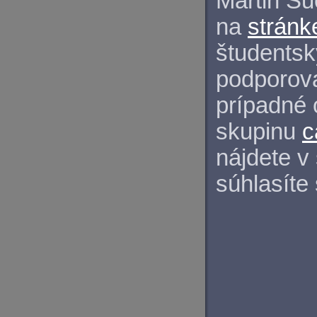
Martin S
na
stránk
študentský
podporova
prípadné 
skupinu
c
nájdete v
súhlasíte