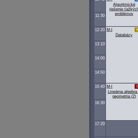
Algoritmické
riešenie ťažkýc
problémov
11:30
12:20
M-I
Databázy
13:10
14:00
14:50
15:40
M-I
Lineárna algebra
geometria (2)
16:30
17:20