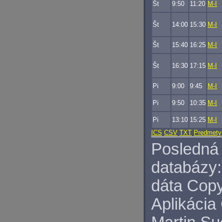
Št
9:50
11:20
M-I
Št
14:00
15:30
M-I
Št
15:40
16:25
M-I
Št
16:30
17:15
M-I
Pi
9:00
9:45
M-I
Pi
9:50
10:35
M-I
Pi
13:10
15:25
M-I
ICS
CSV
TXT
Predmety
Posledná 
databázy:
dáta Copy
Aplikácia