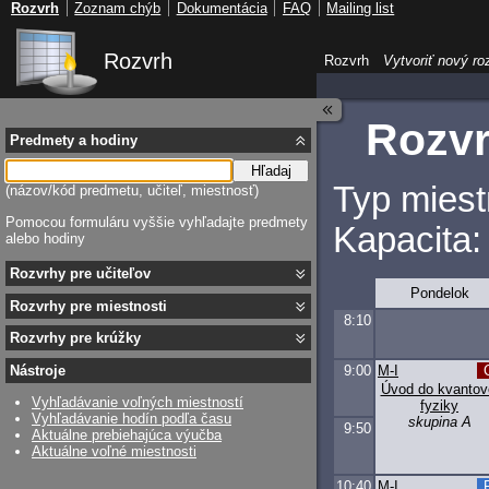
Rozvrh
Zoznam chýb
Dokumentácia
FAQ
Mailing list
Rozvrh
Rozvrh
Vytvoriť nový ro
Rozvr
Predmety a hodiny
Hľadaj
Typ miest
(názov/kód predmetu, učiteľ, miestnosť)
Pomocou formuláru vyššie vyhľadajte predmety
Kapacita:
alebo hodiny
Rozvrhy pre učiteľov
Pondelok
Rozvrhy pre miestnosti
8:10
Rozvrhy pre krúžky
9:00
M-I
Nástroje
Úvod do kvantov
Vyhľadávanie voľných miestností
fyziky
Vyhľadávanie hodín podľa času
skupina A
9:50
Aktuálne prebiehajúca výučba
Aktuálne voľné miestnosti
10:40
M-I