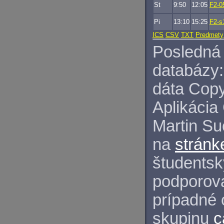
St
9:50
12:05
F2-0
Pi
13:10
15:25
F2-s
ICS
CSV
TXT
Predmety
Posledná 
databázy:
dáta Copy
Aplikácia
Martin S
na
stránk
študentský
podporova
prípadné 
skupinu
c