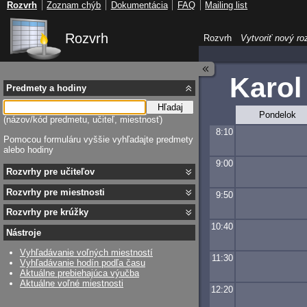
Rozvrh
Zoznam chýb
Dokumentácia
FAQ
Mailing list
Rozvrh
Rozvrh
Vytvoriť nový ro
Karol
Predmety a hodiny
Hľadaj
Pondelok
(názov/kód predmetu, učiteľ, miestnosť)
8:10
Pomocou formuláru vyššie vyhľadajte predmety
alebo hodiny
9:00
Rozvrhy pre učiteľov
Rozvrhy pre miestnosti
9:50
Rozvrhy pre krúžky
10:40
Nástroje
Vyhľadávanie voľných miestností
11:30
Vyhľadávanie hodín podľa času
Aktuálne prebiehajúca výučba
Aktuálne voľné miestnosti
12:20