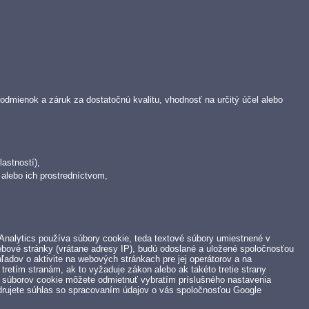
dmienok a záruk za dostatočnú kvalitu, vhodnosť na určitý účel alebo
astností),
lebo ich prostredníctvom,
 Analytics používa súbory cookie, teda textové súbory umiestnené v
ebové stránky (vrátane adresy IP), budú odoslané a uložené spoločnosťou
adov o aktivite na webových stránkach pre jej operátorov a na
tretím stranám, ak to vyžaduje zákon alebo ak takéto tretie strany
 súborov cookie môžete odmietnuť vybratím príslušného nastavenia
drujete súhlas so spracovaním údajov o vás spoločnosťou Google