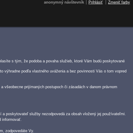
anonymný návštevník
Prihlásiť
Zmeniť farby
úhlasíte s tým, že podoba a povaha služieb, ktoré Vám budú poskytované
 a to výhradne podľa vlastného uváženia a bez povinnosti Vás o tom vopred
soch a všeobecne prijímaných postupoch či zásadách v danom právnom
ží a poskytovateľ služby nezodpovedá za obsah vložený jej používateľmi.
 informovať.
bám, zodpovedáte Vy.