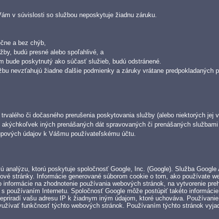
Vám v súvislosti so službou neposkytuje žiadnu záruku.
ečne a bez chýb,
žby, budú presné alebo spoľahlivé, a
ám bude poskytnutý ako súčasť služieb, budú odstránené.
žbu nevzťahujú žiadne ďalšie podmienky a záruky vrátane predpokladaných po
trvalého či dočasného prerušenia poskytovania služby (alebo niektorých jej vl
akýchkoľvek iných prenášaných dát spravovaných či prenášaných službami a
stupových údajov k Vášmu používateľskému účtu.
ú analýzu, ktorú poskytuje spoločnosť Google, Inc. (Google). Služba Google
bové stránky. Informácie generované súborom cookie o tom, ako používate w
 informácie na zhodnotenie používania webových stránok, na vytvorenie prehľ
 s používaním Internetu. Spoločnosť Google môže postúpiť takéto informácie 
epriradí vašu adresu IP k žiadnym iným údajom, ktoré uchováva. Používanie
využívať funkčnosť týchto webových stránok. Používaním týchto stránok vyja