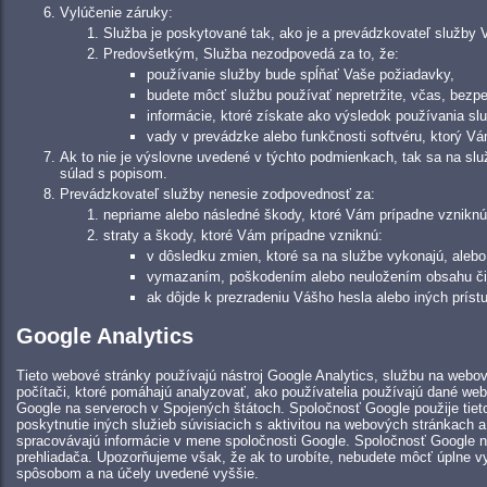
Vylúčenie záruky:
Služba je poskytované tak, ako je a prevádzkovateľ služby 
Predovšetkým, Služba nezodpovedá za to, že:
používanie služby bude spĺňať Vaše požiadavky,
budete môcť službu používať nepretržite, včas, bezp
informácie, ktoré získate ako výsledok používania slu
vady v prevádzke alebo funkčnosti softvéru, ktorý V
Ak to nie je výslovne uvedené v týchto podmienkach, tak sa na slu
súlad s popisom.
Prevádzkovateľ služby nenesie zodpovednosť za:
nepriame alebo následné škody, ktoré Vám prípadne vzniknú
straty a škody, ktoré Vám prípadne vzniknú:
v dôsledku zmien, ktoré sa na službe vykonajú, alebo 
vymazaním, poškodením alebo neuložením obsahu či 
ak dôjde k prezradeniu Vášho hesla alebo iných prí
Google Analytics
Tieto webové stránky používajú nástroj Google Analytics, službu na webov
počítači, ktoré pomáhajú analyzovať, ako používatelia používajú dané we
Google na serveroch v Spojených štátoch. Spoločnosť Google použije tieto
poskytnutie iných služieb súvisiacich s aktivitou na webových stránkach a
spracovávajú informácie v mene spoločnosti Google. Spoločnosť Google n
prehliadača. Upozorňujeme však, že ak to urobíte, nebudete môcť úplne 
spôsobom a na účely uvedené vyššie.