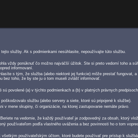
tejto služby. Ak s podmienkami nesúhlasite, nepoužívajte túto službu.
ohla vždy ponúknuť čo možno najväčší úžitok. Ste si preto vedomí toho a s
opred informovaní.
hlasíte s tým, že služba (alebo niektoré jej funkcie) môže prestať fungovat,
 bez toho, že by ste ju o tom museli zvlášť informovať.
oré sú povolené (a) v týchto podmienkach a (b) v platných právnych predpi
 poškodzovalo službu (alebo servery a siete, ktoré sú pripojené k službe).
ni v mene skupiny, či organizácie, na ktorej zastupovanie nemáte právo.
 Beriete na vedomie, že každý používateľ je zodpovedný za obsah, ktorý vlo
ený používateľom podľa vlastného uváženia a bez povinnosti ho o tom vopred
l k všetkým používateľským účtom, ktoré budete používať pre prístup k služ