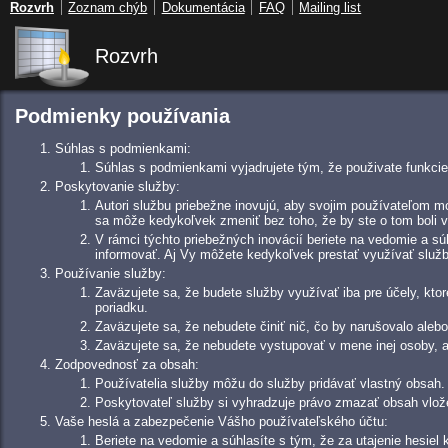
Rozvrh
Zoznam chýb
Dokumentácia
FAQ
Mailing list
Rozvrh
Podmienky používania
Súhlas s podmienkami:
Súhlas s podmienkami vyjadrujete tým, že použivate funkcie 
Poskytovanie služby:
Autori službu priebežne inovujú, aby svojim používateľom m
sa môže kedykoľvek zmeniť bez toho, že by ste o tom boli v
V rámci týchto priebežných inovácií beriete na vedomie a sú
informovať. Aj Vy môžete kedykoľvek prestať využívať službu
Používanie služby:
Zaväzujete sa, že budete služby využívať iba pre účely, kt
poriadku.
Zaväzujete sa, že nebudete činiť nič, čo by narušovalo alebo
Zaväzujete sa, že nebudete vystupovať v mene inej osoby, a
Zodpovednosť za obsah:
Používatelia služby môžu do služby pridávať vlastný obsah.
Poskytovateľ služby si vyhradzuje právo zmazať obsah vlož
Vaše heslá a zabezpečenie Vášho používateľského účtu:
Beriete na vedomie a súhlasíte s tým, že za utajenie hesie