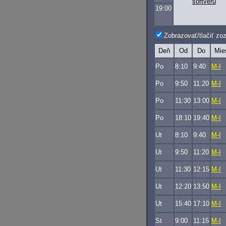
softvéru
19:00
Zobrazovať/tlačiť z
Deň
Od
Do
Mie
Po
8:10
9:40
M-I
Po
9:50
11:20
M-I
Po
11:30
13:00
M-I
Po
18:10
19:40
M-I
Ut
8:10
9:40
M-I
Ut
9:50
11:20
M-I
Ut
11:30
12:15
M-I
Ut
12:20
13:50
M-I
Ut
15:40
17:10
M-I
St
9:00
11:15
M-I