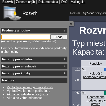
Rozvrh
Zoznam chýb
Dokumentácia
FAQ
Mailing list
Rozvrh
Rozvrh
Vytvoriť nový ro
Rozvr
Predmety a hodiny
Hľadaj
Typ miest
(názov/kód predmetu, učiteľ, miestnosť)
Pomocou formuláru vyššie vyhľadajte predmety
Kapacita:
alebo hodiny
Rozvrhy pre učiteľov
Pondelok
Rozvrhy pre miestnosti
8:10
M-I
Rozvrhy pre krúžky
Pokročilá
počítačová grafi
9:00
Nástroje
Vyhľadávanie voľných miestností
Vyhľadávanie hodín podľa času
9:50
M-I
Aktuálne prebiehajúca výučba
Geometrické
Aktuálne voľné miestnosti
modelovanie v
grafike
10:40