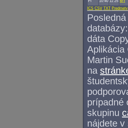
Pi
10:40
11:25
M-I
ICS
CSV
TXT
Predmety
Posledná 
databázy:
dáta Copy
Aplikácia
Martin S
na
stránk
študentský
podporova
prípadné 
skupinu
c
nájdete v