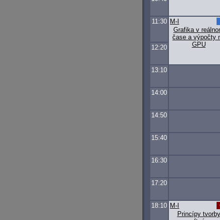
11:30
M-I
Grafika v reáln
čase a výpočty 
GPU
12:20
13:10
14:00
14:50
15:40
16:30
17:20
18:10
M-I
Princípy tvorb